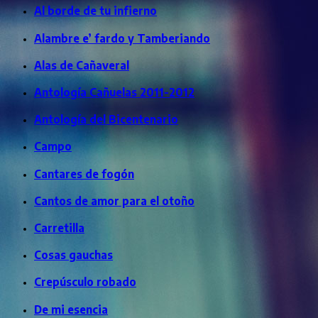
Al borde de tu infierno
Alambre e’ fardo y Tamberiando
Alas de Cañaveral
Antología Cañuelas 2011-2012
Antología del Bicentenario
Campo
Cantares de fogón
Cantos de amor para el otoño
Carretilla
Cosas gauchas
Crepúsculo robado
De mi esencia