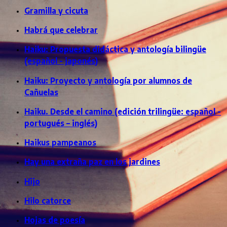
Gramilla y cicuta
Habrá que celebrar
Haiku: Propuesta didáctica y antología bilingüe
(español - japonés)
Haiku: Proyecto y antología por alumnos de
Cañuelas
Haiku. Desde el camino (edición trilingüe: español -
portugués – inglés)
Haikus pampeanos
Hay una extraña paz en los jardines
Hijo
Hilo catorce
Hojas de poesía