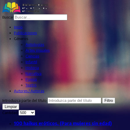
Buscar
Inicio
Publicaciones
Géneros
Antologías
Artes Visuales
Ciencias
Infantil
Historia
Narrativa
Poesía
Teatro
Autores / Autoras
Introduzca parte del título
Filtro
Limpiar
Cantidad
100 haikus eróticos. (Para mujeres sin edad)