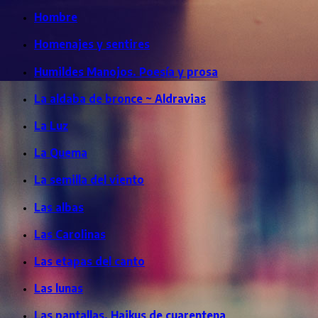
Hombre
Homenajes y sentires
Humildes Manojos. Poesía y prosa
La aldaba de bronce ~ Aldravias
La Luz
La Quema
La semilla del viento
Las albas
Las Carolinas
Las etapas del canto
Las lunas
Las pantallas. Haikus de cuarentena