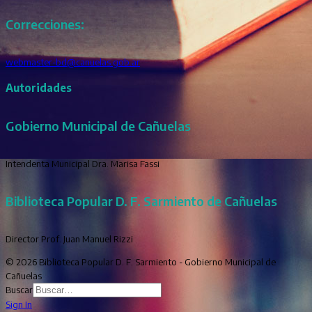
Correcciones:
webmaster-bd@canuelas.gob.ar
Autoridades
Gobierno Municipal de Cañuelas
Intendenta Municipal Dra. Marisa Fassi
Biblioteca Popular D. F. Sarmiento de Cañuelas
Director Prof. Juan Manuel Rizzi
© 2026 Biblioteca Popular D. F. Sarmiento - Gobierno Municipal de
Cañuelas
Buscar
Sign In