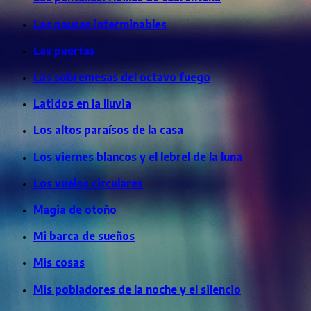
Las pausas interminables
Las puertas
Las sobremesas del octavo fuego
Latidos en la lluvia
Los altos paraísos de la casa
Los viernes blancos y el lebrel de la luna
Los vuelos circulares
Magia de otoño
Mi barca de sueños
Mis cosas
Mis pobladores de la noche y el silencio