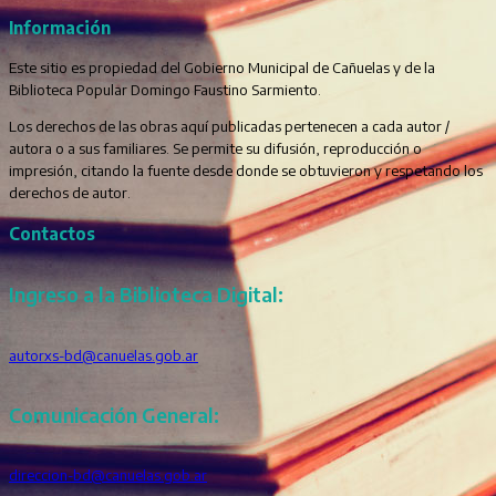
Información
Este sitio es propiedad del Gobierno Municipal de Cañuelas y de la
Biblioteca Popular Domingo Faustino Sarmiento.
Los derechos de las obras aquí publicadas pertenecen a cada autor /
autora o a sus familiares. Se permite su difusión, reproducción o
impresión, citando la fuente desde donde se obtuvieron y respetando los
derechos de autor.
Contactos
Ingreso a la Biblioteca Digital:
autorxs-bd@canuelas.gob.ar
Comunicación General:
direccion-bd@canuelas.gob.ar