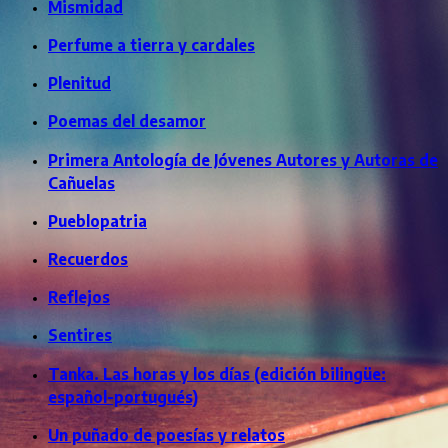
Mismidad
Perfume a tierra y cardales
Plenitud
Poemas del desamor
Primera Antología de Jóvenes Autores y Autoras de
Cañuelas
Pueblopatria
Recuerdos
Reflejos
Sentires
Tanka. Las horas y los días (edición bilingüe:
español-portugués)
Un puñado de poesías y relatos