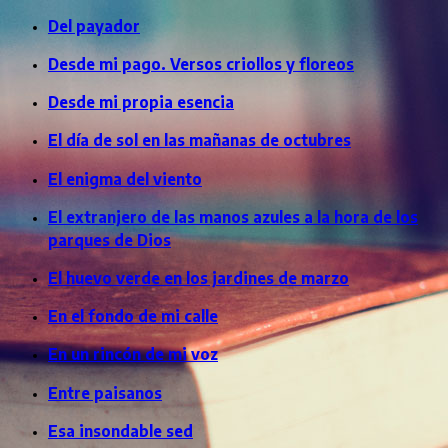
Del payador
Desde mi pago. Versos criollos y floreos
Desde mi propia esencia
El día de sol en las mañanas de octubres
El enigma del viento
El extranjero de las manos azules a la hora de los
parques de Dios
El huevo verde en los jardines de marzo
En el fondo de mi calle
En un rincón de mi voz
Entre paisanos
Esa insondable sed