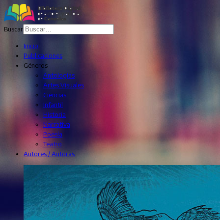
Buscar
Inicio
Publicaciones
Géneros
Antologías
Artes Visuales
Ciencias
Infantil
Historia
Narrativa
Poesía
Teatro
Autores / Autoras