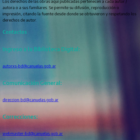
Los derechos de las obras aquí publicadas pertenecen a cada autor /
autora o a sus familiares. Se permite su difusión, reproducción o
impresión, citando la fuente desde donde se obtuvieron y respetando los
derechos de autor.
Contactos
Ingreso a la Biblioteca Digital:
autorxs-bd@canuelas.gob.ar
Comunicación General:
direccion-bd@canuelas.gob.ar
Correcciones:
webmaster-bd@canuelas.gob.ar