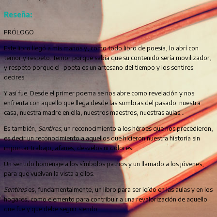
Reseña:
PRÓLOGO
Este libro llegó a mis manos y, como todo libro de poesía, lo abrí con
temor y respeto. Temor porque sabía que su contenido sería movilizador,
y respeto porque el -poeta es un artesano del tiempo y los sentires
decires.
Y así fue. Desde el primer poema se nos abre como revelación y nos
enfrenta con aquello que llega desde las sombras del pasado: nuestra
casa, nuestra madre en ella, nuestros maestros, nuestras aulas...
Es también,
Sentires,
un reconocimiento a los héroes que nos precedieron,
es decir un reconocimiento a aquellos que hicieron nuestra historia sin
importar trabajo, afanes, desvelos ni dolores.
Un sentido homenaje a los símbolos patrios y un llamado a los jóvenes,
para que vuelvan la vista a ellos.
Sentires
es, fundamentalmente, un libro para ser leído en las aulas y en los
hogares, como elemento para contribuir a una revalorización de aquello
que fue y que debe seguir siendo.