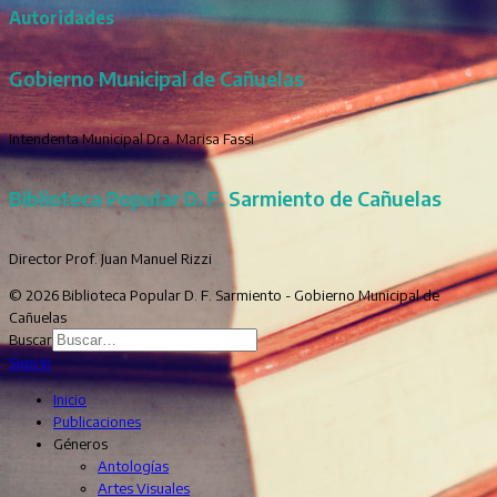
Autoridades
Gobierno Municipal de Cañuelas
Intendenta Municipal Dra. Marisa Fassi
Biblioteca Popular D. F. Sarmiento de Cañuelas
Director Prof. Juan Manuel Rizzi
© 2026 Biblioteca Popular D. F. Sarmiento - Gobierno Municipal de
Cañuelas
Buscar
Sign In
Inicio
Publicaciones
Géneros
Antologías
Artes Visuales