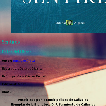
Sentires
Datos del Libro:
Autor:
Tomás José Riva.
Ilustrador:
Osvaldo Disanto.
Prólogo:
María Cristina Berçaitz
Editorial:
Algazul.
Año:
2009.
Auspiciado por la Municipalidad de Cañuelas
Ejemplar de la Biblioteca D. F. Sarmiento de Cañuelas