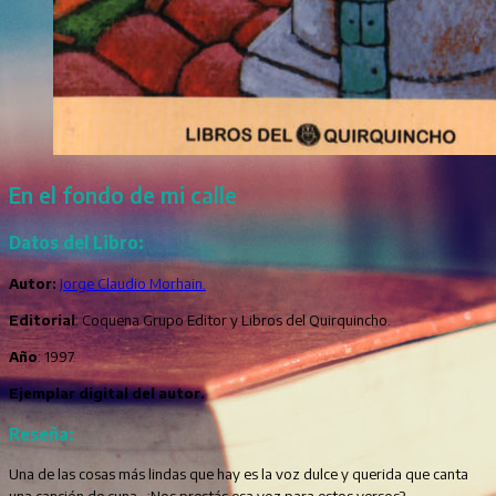
En el fondo de mi calle
Datos del Libro:
Autor:
Jorge Claudio Morhain.
Editorial
: Coquena Grupo Editor y Libros del Quirquincho.
Año
: 1997.
Ejemplar digital del autor.
Reseña:
Una de las cosas más lindas que hay es la voz dulce y querida que canta
una canción de cuna. ¿Nos prestás esa voz para estos versos?