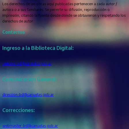
Los derechos de las obras aquí publicadas pertenecen a cada autor /
autora o a sus familiares. Se permite su difusión, reproducción o
impresión, citando la fuente desde donde se obtuvieron y respetando los
derechos de autor.
Contactos
Ingreso a la Biblioteca Digital:
autorxs-bd@canuelas.gob.ar
Comunicación General:
direccion-bd@canuelas.gob.ar
Correcciones:
webmaster-bd@canuelas.gob.ar