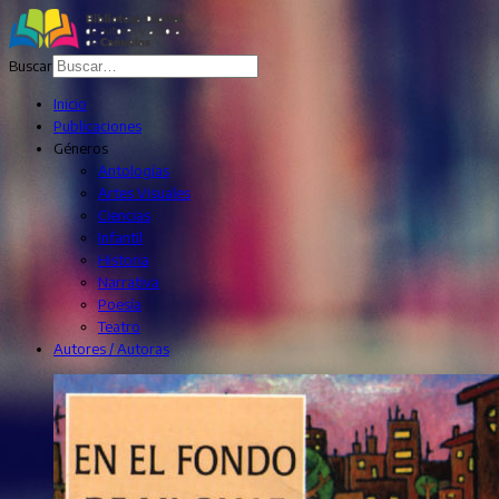
Buscar
Inicio
Publicaciones
Géneros
Antologías
Artes Visuales
Ciencias
Infantil
Historia
Narrativa
Poesía
Teatro
Autores / Autoras