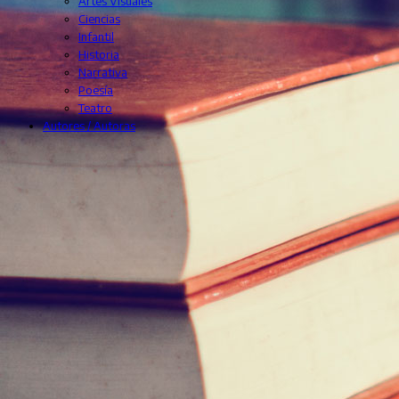
Artes Visuales
Ciencias
Infantil
Historia
Narrativa
Poesía
Teatro
Autores / Autoras