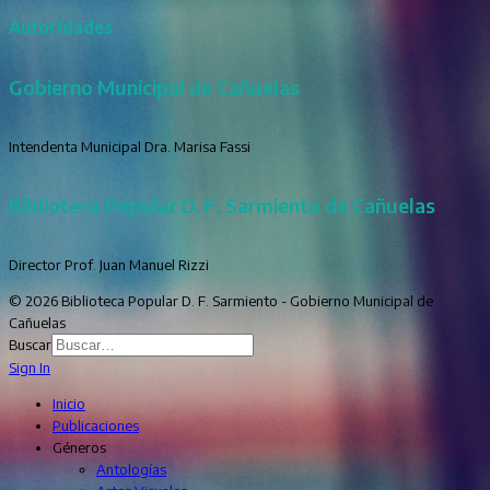
Autoridades
Gobierno Municipal de Cañuelas
Intendenta Municipal Dra. Marisa Fassi
Biblioteca Popular D. F. Sarmiento de Cañuelas
Director Prof. Juan Manuel Rizzi
© 2026 Biblioteca Popular D. F. Sarmiento - Gobierno Municipal de
Cañuelas
Buscar
Sign In
Inicio
Publicaciones
Géneros
Antologías