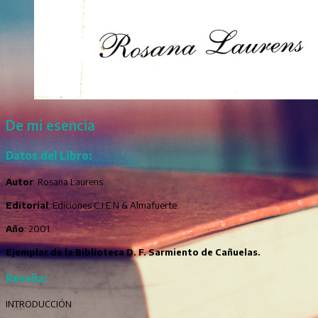
De mi esencia
Datos del Libro:
Autor
: Rosana Laurens.
Editorial
: Ediciones C.I.E.N & Almafuerte.
Año
: 2001.
Ejemplar de la Biblioteca D. F. Sarmiento de Cañuelas.
Reseña:
INTRODUCCIÓN