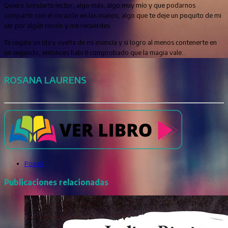
Quiero brindarte lector, algo más, algo muy mío y que podarnos
compartir con el corazón en las manos, algo que te deje un poquito de mi
ser por algún rincón y me recuerdes.
Te regalo un ida y vuelta de mi esencia y si logro al menos contenerte en
un segundo, entonces habré comprobado que la magia vale...
ROSANA LAURENS
Poesía
Publicaciones relacionadas