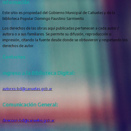
Información
Este sitio es propiedad del Gobierno Municipal de Cañuelas y de la
Biblioteca Popular Domingo Faustino Sarmiento.
Los derechos de las obras aquí publicadas pertenecen a cada autor /
autora o a sus familiares. Se permite su difusión, reproducción o
impresión, citando la fuente desde donde se obtuvieron y respetando los
derechos de autor.
Contactos
Ingreso a la Biblioteca Digital:
autorxs-bd@canuelas.gob.ar
Comunicación General:
direccion-bd@canuelas.gob.ar