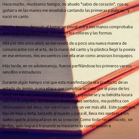
Hace mucho, muchísimo tiempo, mi abuelo "sabio de corazón", con su
guitarra en las manos me enseñaba cantando las primeras palabras... y
nació mi canto.
Mucho tiempo después al tomar un pincel entre mis manos comprobaba
que también podía pintar, así conocí los colores y las formas.
Allá por mis once años, se me reveló de a poco una nueva manera de
comunicarme con el arte, de la mano del canto y la plástica llegó la poesía
en ese entonces, mis encuentros con ella eran como ansiosos bosquejos.
Más tarde, en mi adolescencia, fueron perfilándose los primeros versos
sencillos e inmaduros
Durante algún tiempo creí que esta manifestación era producto de un
estado de ánimo, o una etapa que cumpliría su cielo con el paso de los
años; no fue así, pues se instaló en mí para quedarse y su bendita locura
aún me acompaña, me renueva abriendo los sentidos, me justifica con
otros planos del alma, con otros ojos, con un ver más allá...Este poemario,
hijo de hoja y tinta, lanzado al mundo y para él, lleva mis sentires a los
suelos que le acompañaron en su creación. Como todo recién nacido, sin
dudas, solo logrará transmitirse mediante tu comprensión e
interpretación.