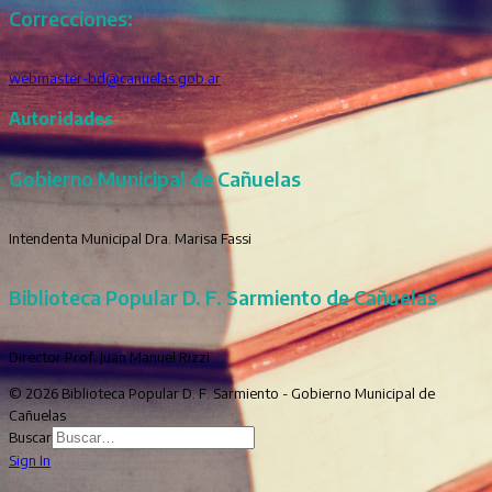
Correcciones:
webmaster-bd@canuelas.gob.ar
Autoridades
Gobierno Municipal de Cañuelas
Intendenta Municipal Dra. Marisa Fassi
Biblioteca Popular D. F. Sarmiento de Cañuelas
Director Prof. Juan Manuel Rizzi
© 2026 Biblioteca Popular D. F. Sarmiento - Gobierno Municipal de
Cañuelas
Buscar
Sign In