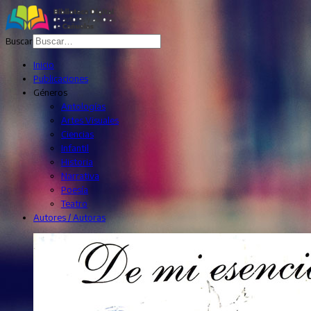
Buscar
Inicio
Publicaciones
Géneros
Antologías
Artes Visuales
Ciencias
Infantil
Historia
Narrativa
Poesía
Teatro
Autores / Autoras