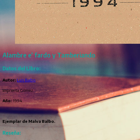
Alambre e’ fardo y Tamberiando
Datos del Libro:
Autor:
Luis Balbo
.
Imprenta Gómez.
Año:
1994.
Ejemplar de Malva Balbo.
Reseña: