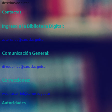
derechos de autor.
Contactos
Ingreso a la Biblioteca Digital:
autorxs-bd@canuelas.gob.ar
Comunicación General:
direccion-bd@canuelas.gob.ar
Correcciones:
webmaster-bd@canuelas.gob.ar
Autoridades