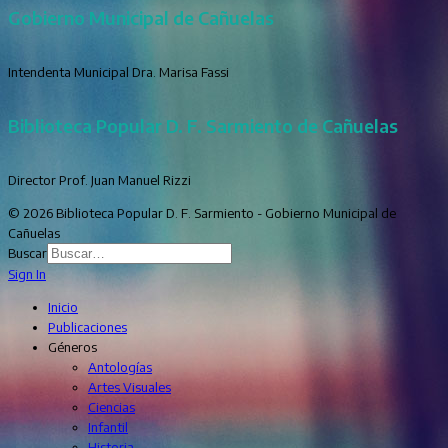
Gobierno Municipal de Cañuelas
Intendenta Municipal Dra. Marisa Fassi
Biblioteca Popular D. F. Sarmiento de Cañuelas
Director Prof. Juan Manuel Rizzi
© 2026 Biblioteca Popular D. F. Sarmiento - Gobierno Municipal de
Cañuelas
Buscar
Sign In
Inicio
Publicaciones
Géneros
Antologías
Artes Visuales
Ciencias
Infantil
Historia