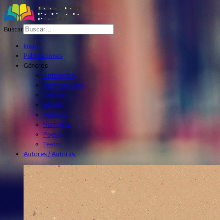
Buscar
Inicio
Publicaciones
Géneros
Antologías
Artes Visuales
Ciencias
Infantil
Historia
Narrativa
Poesía
Teatro
Autores / Autoras