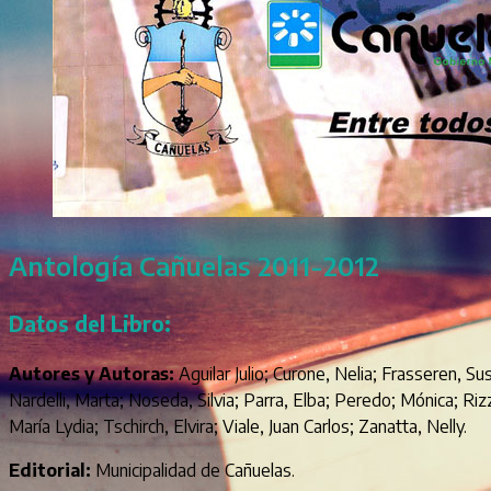
Antología Cañuelas 2011-2012
Datos del Libro:
Autores y Autoras:
Aguilar Julio; Curone, Nelia; Frasseren, S
Nardelli, Marta; Noseda, Silvia; Parra, Elba; Peredo; Mónica; Ri
María Lydia; Tschirch, Elvira; Viale, Juan Carlos; Zanatta, Nelly.
Editorial:
Municipalidad de Cañuelas.