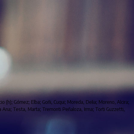
cio (h); Gómez; Elba; Goñi, Cuqui; Moreda, Delia; Moreno, Alcira;
sa Ana; Testa, Marta; Tremonti Peñaloza, Irma; Torti Guzzetti,