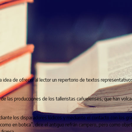
idea de ofrecer al lector un repertorio de textos representativos 
e las producciones de los talleristas cañuelenses, que han volcad
iante los disparadores lúdicos y mediante el contacto con los gra
como en botica”, dice el antiguo refrán campero, pero como obje
 franca.