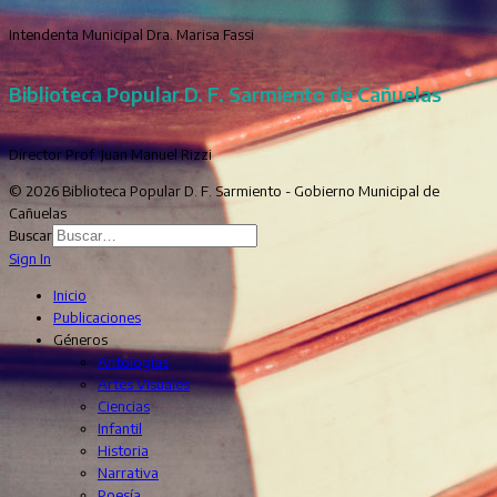
Intendenta Municipal Dra. Marisa Fassi
Biblioteca Popular D. F. Sarmiento de Cañuelas
Director Prof. Juan Manuel Rizzi
© 2026 Biblioteca Popular D. F. Sarmiento - Gobierno Municipal de
Cañuelas
Buscar
Sign In
Inicio
Publicaciones
Géneros
Antologías
Artes Visuales
Ciencias
Infantil
Historia
Narrativa
Poesía