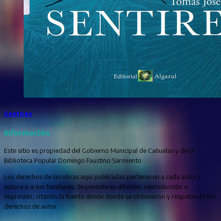
Sentires
Información
Este sitio es propiedad del Gobierno Municipal de Cañuelas y de la
Biblioteca Popular Domingo Faustino Sarmiento.
Los derechos de las obras aquí publicadas pertenecen a cada autor /
autora o a sus familiares. Se permite su difusión, reproducción o
impresión, citando la fuente desde donde se obtuvieron y respetando los
derechos de autor.