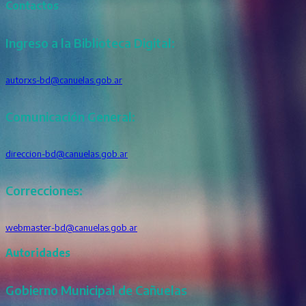
Contactos
Ingreso a la Biblioteca Digital:
autorxs-bd@canuelas.gob.ar
Comunicación General:
direccion-bd@canuelas.gob.ar
Correcciones:
webmaster-bd@canuelas.gob.ar
Autoridades
Gobierno Municipal de Cañuelas