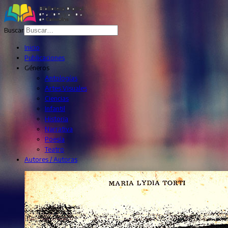
Buscar
Inicio
Publicaciones
Géneros
Antologías
Artes Visuales
Ciencias
Infantil
Historia
Narrativa
Poesía
Teatro
Autores / Autoras