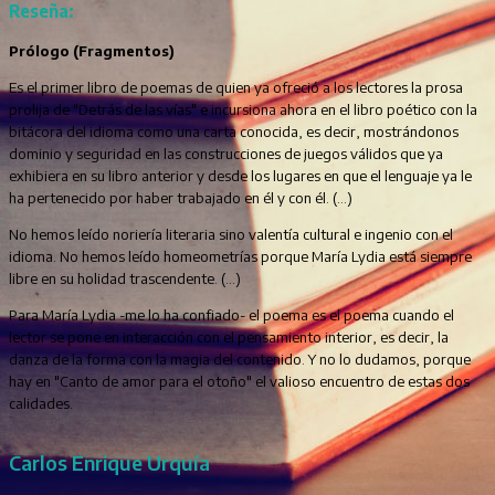
Reseña:
Prólogo (Fragmentos)
Es el primer libro de poemas de quien ya ofreció a los lectores la prosa
prolija de "Detrás de las vías" e incursiona ahora en el libro poético con la
bitácora del idioma como una carta conocida, es decir, mostrándonos
dominio y seguridad en las construcciones de juegos válidos que ya
exhibiera en su libro anterior y desde los lugares en que el lenguaje ya le
ha pertenecido por haber trabajado en él y con él. (…)
No hemos leído noriería literaria sino valentía cultural e ingenio con el
idioma. No hemos leído homeometrías porque María Lydia está siempre
libre en su holidad trascendente. (…)
Para María Lydia -me lo ha confiado- el poema es el poema cuando el
lector se pone en interacción con el pensamiento interior, es decir, la
danza de la forma con la magia del contenido. Y no lo dudamos, porque
hay en "Canto de amor para el otoño" el valioso encuentro de estas dos
calidades.
Carlos Enrique Urquía