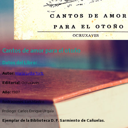
Cantos de amor para el otoño
Datos del Libro:
Autor:
María Lydia Torti.
Editorial:
Ocruxaves.
Año:
1987.
Ilustraciones: Luis Mastro.
Prólogo: Carlos Enrique Urquía.
Ejemplar de la Biblioteca D. F. Sarmiento de Cañuelas.