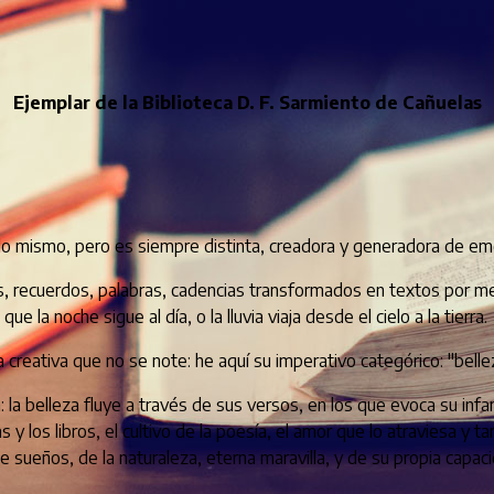
Ejemplar de la Biblioteca D. F. Sarmiento de Cañuelas
e lo mismo, pero es siempre distinta, creadora y generadora de em
tos, recuerdos, palabras, cadencias transformados en textos por m
ue la noche sigue al día, o la lluvia viaja desde el cielo a la tierra.
 creativa que no se note: he aquí su imperativo categórico: "bellez
la belleza fluye a través de sus versos, en los que evoca su infan
 los libros, el cultivo de la poesía, el amor que lo atraviesa y ta
 de sueños, de la naturaleza, eterna maravilla, y de su propia capa