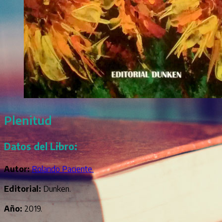
Plenitud
Datos del Libro:
Autor:
Rolando Paciente.
Editorial:
Dunken.
Año:
2019.