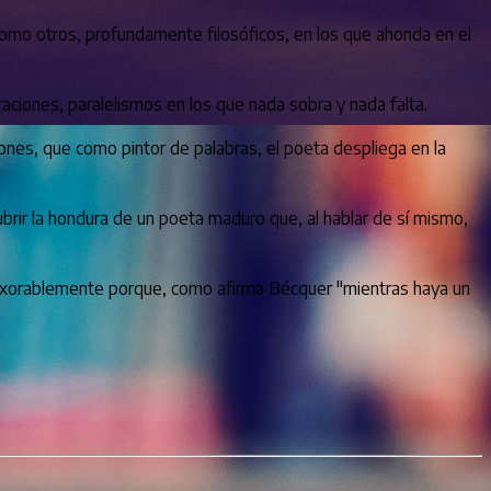
como otros, profundamente filosóficos, en los que ahonda en el
iones, paralelismos en los que nada sobra y nada falta.
iones, que como pintor de palabras, el poeta despliega en la
ubrir la hondura de un poeta maduro que, al hablar de sí mismo,
inexorablemente porque, como afirma Bécquer "mientras haya un