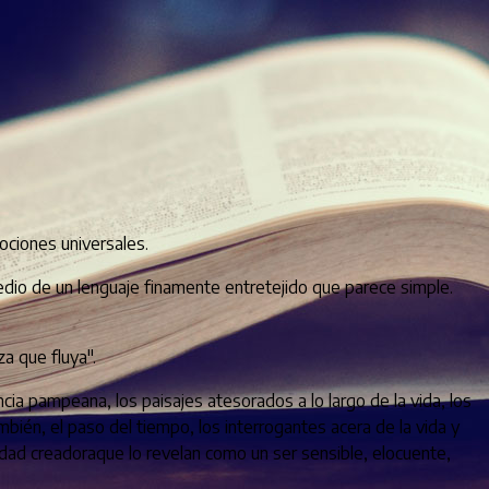
ociones universales.
edio de un lenguaje finamente entretejido que parece simple.
a que fluya".
cia pampeana, los paisajes atesorados a lo largo de la vida, los
mbién, el paso del tiempo, los interrogantes acera de la vida y
cidad creadoraque lo revelan como un ser sensible, elocuente,