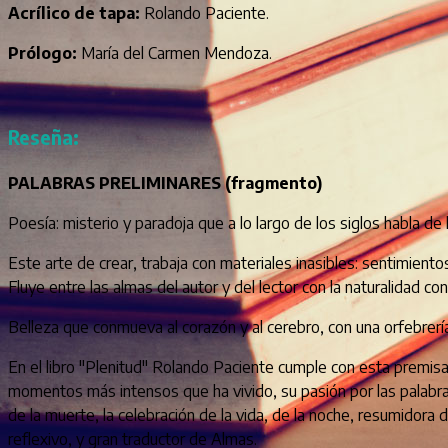
Acrílico de tapa:
Rolando Paciente.
Prólogo:
María del Carmen Mendoza.
Reseña:
PALABRAS PRELIMINARES (fragmento)
Poesía: misterio y paradoja que a lo largo de los siglos habla d
Este arte de crear, trabaja con materiales inasibles: sentimien
Fluye entre las almas del autor y del lector con la naturalidad con q
Belleza que conmueva al corazón y al cerebro, con una orfebrería
En el libro "Plenitud" Rolando Paciente cumple con esta premisa: 
momentos más intensos que ha vivido, su pasión por las palabras y
de la muerte, la celebración de la vida, de la noche, resumidora
reflexivo, y gran traductor de Almas.