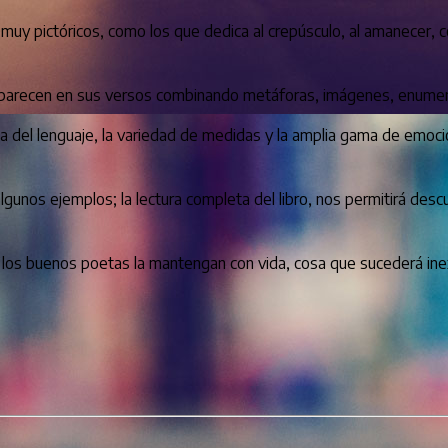
 muy pictóricos, como los que dedica al crepúsculo, al amanecer, 
aparecen en sus versos combinando metáforas, imágenes, enumerac
eza del lenguaje, la variedad de medidas y la amplia gama de emoc
lgunos ejemplos; la lectura completa del libro, nos permitirá desc
ras los buenos poetas la mantengan con vida, cosa que sucederá 