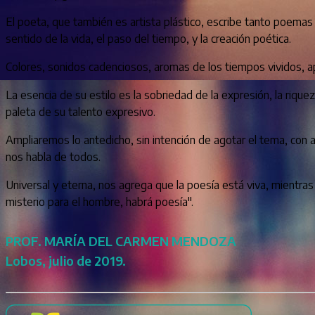
El poeta, que también es artista plástico, escribe tanto poemas
sentido de la vida, el paso del tiempo, y la creación poética.
Colores, sonidos cadenciosos, aromas de los tiempos vividos, 
La esencia de su estilo es la sobriedad de la expresión, la riqu
paleta de su talento expresivo.
Ampliaremos lo antedicho, sin intención de agotar el tema, con a
nos habla de todos.
Universal y eterna, nos agrega que la poesía está viva, mient
misterio para el hombre, habrá poesía".
PROF. MARÍA DEL CARMEN MENDOZA
Lobos, julio de 2019.