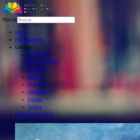
Buscar
Inicio
Publicaciones
Géneros
Antologías
Artes Visuales
Ciencias
Infantil
Historia
Narrativa
Poesía
Teatro
Autores / Autoras