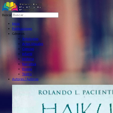
Buscar
Inicio
Publicaciones
Géneros
Antologías
Artes Visuales
Ciencias
Infantil
Historia
Narrativa
Poesía
Teatro
Autores / Autoras