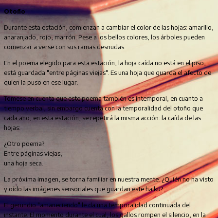
Otoño
Durante esta estación, comienzan a cambiar el color de las hojas: amarillo,
anaranjado, rojo, marrón. Pese a los bellos colores, los árboles pueden
comenzar a verse con sus ramas desnudas.
En el poema elegido para esta estación, la hoja caída no está en el piso,
está guardada "entre páginas viejas". Es una hoja que guarda el afecto de
quien la puso en ese lugar.
Tómese en cuenta que este poema también es intemporal, en cuanto a
tiempo verbal, sin embargo cuenta con la temporalidad del otoño que
cada año, en esta estación, se repetirá la misma acción: la caída de las
hojas:
¿Otro poema?
Entre páginas viejas,
una hoja seca.
La próxima imagen, se torna familiar en nuestra mente. ¿Quién no ha visto
y oído las imágenes sensoriales que guardan este haiku?
El gerundio "amaneciendo" le da una temporalidad continuada del
instante. El momento durante el cual, los gallos rompen el silencio, en la