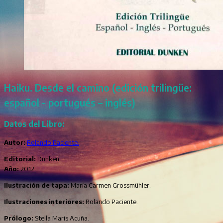
Haiku. Desde el camino (edición trilingüe:
español - portugués – inglés)
Datos del Libro:
Autor:
Rolando Paciente.
Editorial:
Dunken.
Año:
2012.
Ilustración de tapa:
María Carmen Grossmühler.
Ilustraciones interiores:
Rolando Paciente.
Prólogo:
Stella Maris Acuña.