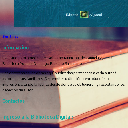
Sentires
Información
Este sitio es propiedad del Gobierno Municipal de Cañuelas y de la
Biblioteca Popular Domingo Faustino Sarmiento.
Los derechos de las obras aquí publicadas pertenecen a cada autor /
autora o a sus familiares. Se permite su difusión, reproducción o
impresión, citando la fuente desde donde se obtuvieron y respetando los
derechos de autor.
Contactos
Ingreso a la Biblioteca Digital: