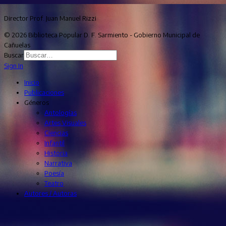
Director Prof. Juan Manuel Rizzi
© 2026 Biblioteca Popular D. F. Sarmiento - Gobierno Municipal de
Cañuelas
Buscar
Sign In
Inicio
Publicaciones
Géneros
Antologías
Artes Visuales
Ciencias
Infantil
Historia
Narrativa
Poesía
Teatro
Autores / Autoras