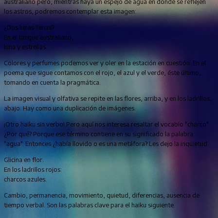
australiano pero, mientras haya un espejo de agua en donde se reflejen
los astros, podremos contemplar esta imagen:
¿Dos lunas llenas?
En el tanque australiano,
luna y estrellas.
Colores y perfumes podemos ver y oler en la estación en cuestión. En el
poema que sigue contamos con el rojo, el azul y el verde, éste último,
tomando en cuenta la pragmática.
La imagen visual y olfativa se repite en las flores, arriba, y en los ladrillos,
abajo. Hay como una duplicación de imágenes.
¡Otro haiku sin verbo! Pero aquí nos interesa resaltar el vocablo "charco".
¿Por qué? Porque ese término contiene en su significado la palabra
"agua". Entonces ¿había llovido o es una metáfora? Les dejo la inquietud:
Glicina en flor.
En los ladrillos rojos:
charcos azules.
Cambio, permanencia, movimiento, quietud, diferencias, ausencia de
tiempo verbal. Son las palabras clave para el haiku siguiente.