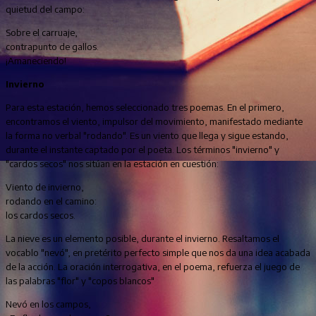
quietud del campo:
Sobre el carruaje,
contrapunto de gallos.
¡Amaneciendo!
Invierno
Para esta estación, hemos seleccionado tres poemas. En el primero,
encontramos el viento, impulsor del movimiento, manifestado mediante
la forma no verbal "rodando". Es un viento que llega y sigue estando,
durante el instante captado por el poeta. Los términos "invierno" y
"cardos secos" nos sitúan en la estación en cuestión:
Viento de invierno,
rodando en el camino:
los cardos secos.
La nieve es un elemento posible, durante el invierno. Resaltamos el
vocablo "nevó", en pretérito perfecto simple que nos da una idea acabada
de la acción. La oración interrogativa, en el poema, refuerza el juego de
las palabras "flor" y "copos blancos"
Nevó en los campos,