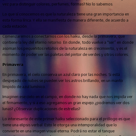
vez para distinguir colores, perfumes, formas? No lo sabemos.
Lo que sí conocemos es que la naturaleza tiene una gran importancia en
esta forma lírica. Y ella se manifiesta de manera diferente, de acuerdo a
cada estación.
Comenzaremos a conectarnos con los haiku, desde la primavera, que
contiene la ley del eterno retorno. En donde, todo vuelve a “ser” en donde
asoman los pequeñitos retoños de la naturaleza en crecimiento, y es el
momento de poder ver las paletas del pintor de verdes y otros colores.
Primavera
En primavera, el cielo conserva un azul claro por las noches. Si está
despejado de nubes se pueden ver los astros brillando, en un manto
límpido de azul lumínico.
Imaginen ese cielo en el campo, en donde no hay nada que nos impida ver
el firmamento, y si a eso agregamos un gran espejo ¿podremos ver dos
lunas? ¿Observar duplicaciones de estrellas?
Lo interesante de este primer haiku seleccionado para el prólogo es que
tiene una elipsis verbal. Esto le otorga una intemporalidad que lo
convierte en una imagen visual eterna. Podrá no estar el tanque