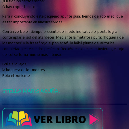
¿En flor los cardos secos?
O hay copos blancos.
Para ir concluyendo este pequeño apunte guía, hemos dejado el sol que
es tan importante en nuestras vidas.
Con un verbo en tiempo presente del modo indicativo el poeta logra
contemplar el sol del atardecer. Mediante la metáfora pura: "hoguera de
los montes" y la frase "rojo el poniente", la hábil pluma del autor ha
completado este cuadro perfecto. Recuérdese que, en el invierno, el rojo
del sol se torna mucho más intenso:
Brilla a lo lejos,
la hoguera de los montes.
Rojo el poniente.
STELLA MARIS ACUÑA.