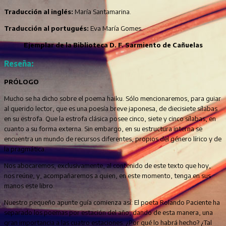
Traducción al inglés:
María Santamarina.
Traducción al portugués:
Eva María Gomes.
Ejemplar de la Biblioteca D. F. Sarmiento de Cañuelas
Reseña:
PRÓLOGO
Mucho se ha dicho sobre el poema haiku. Sólo mencionaremos, para guiar
al querido lector, que es una poesía breve japonesa, de diecisiete sílabas
en su estrofa. Que la estrofa clásica posee cinco, siete y cinco sílabas, en
cuanto a su forma externa. Sin embargo, en su estructura interna se
encuentra un mundo de recursos diferentes, propios del género lírico y de
la pragmática.
Nos abocaremos, exclusivamente, al contenido de este texto que hoy,
nos reúne, y, acompañaremos a quien, en este momento, tenga en sus
manos este libro.
Nuestro pequeño apunte guía comienza así: El poeta Rolando Paciente ha
separado los poemas por estación del año, dando de esta manera, una
gran importancia a las cuatro estaciones. ¿Por qué lo habrá hecho? ¿Tal