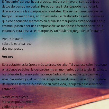
El "instante" del cual habla el poeta, más la primavera, son los únicos
datos de tiempo no verbal. Pero, por ese instante podemos notar la
diferencia entre las mariposas y la estatua. Ella se mantiene quieta en el
tiempo. Las mariposas, en movimiento. Lo destacado de este poema es
que ese pequeñito momento en el cual las mariposas están posadas en la
estatua, pasan a ser una composición: las mariposas forman parte de la
estatua y ésta pasa a ser mariposas. Un didáctico juego de un "instante":
Por un instante,
sobre la estatua rota;
dos mariposas.
Verano
Esta estación es la época más calurosa del año. Tal vez, ese calor hace que
en algunos pueblos, la gente duerma un momento, por la tarde. Entonces,
las calles del lugar no están acompañadas. No hay nadie que camine por
ellas. Sin embargo, el canto de la cigarral, en el verano, es el tópico que le
da música a la tarde. A pesar de su corta vida, la cigarra pasa el verano
cantando:
Siesta en el pueblo,
las calles polvorientas...
¿Sólo cigarras?