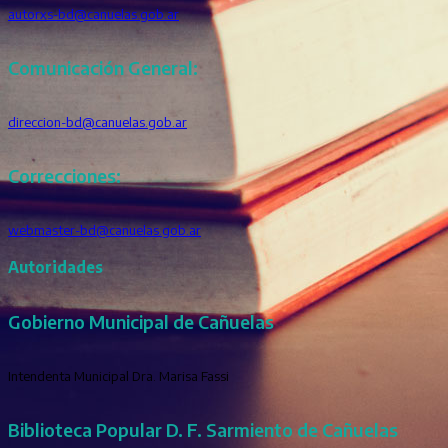
autorxs-bd@canuelas.gob.ar
Comunicación General:
direccion-bd@canuelas.gob.ar
Correcciones:
webmaster-bd@canuelas.gob.ar
Autoridades
Gobierno Municipal de Cañuelas
Intendenta Municipal Dra. Marisa Fassi
Biblioteca Popular D. F. Sarmiento de Cañuelas