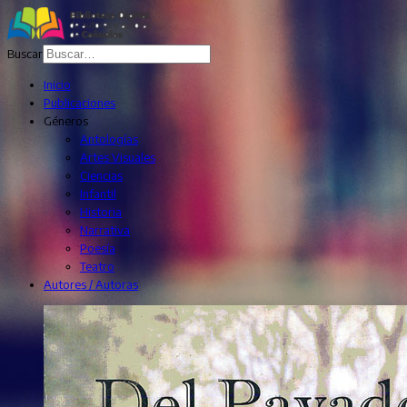
Buscar
Inicio
Publicaciones
Géneros
Antologías
Artes Visuales
Ciencias
Infantil
Historia
Narrativa
Poesía
Teatro
Autores / Autoras