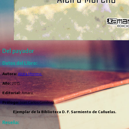
Del payador
Datos del Libro:
Autora:
Alcira Moreno.
Año:
2015.
Editorial:
Amaru.
Prólogo:
Juan Carlos Giménez.
Ejemplar de la Biblioteca D. F. Sarmiento de Cañuelas.
Reseña: