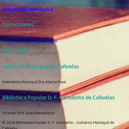
direccion-bd@canuelas.gob.ar
Correcciones:
webmaster-bd@canuelas.gob.ar
Autoridades
Gobierno Municipal de Cañuelas
Intendenta Municipal Dra. Marisa Fassi
Biblioteca Popular D. F. Sarmiento de Cañuelas
Director Prof. Juan Manuel Rizzi
© 2026 Biblioteca Popular D. F. Sarmiento - Gobierno Municipal de
Cañuelas