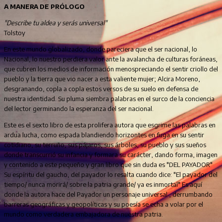
A MANERA DE PRÓLOGO
"Describe tu aldea y serás universal"
Tolstoy
En este mundo globalizado, donde pareciera que el ser nacional, lo
Nacional, lo nuestro perdiera valor ante la avalancha de culturas foráneas,
que cubren los medios de información menospreciando el sentir criollo del
pueblo y la tierra que vio nacer a esta valiente mujer; Alcira Moreno,
desgranando, copla a copla estos versos de su suelo en defensa de
nuestra identidad. Su pluma siembra palabras en el surco de la conciencia
del lector germinando la esperanza del ser nacional.
Este es el sexto libro de esta prolifera autora que esgrime las palabras en
ardua lucha, como espada blandiendo horizontes en fuga en su sentir
cotidiano, su terruño, sus pájaros, sus árboles, su pueblo y sus sueños
donde transcurrió su infancia y formara su carácter, dando forma, imagen
y contenido a este pequeño y gran libro que sin duda es "DEL PAYADOR"
Su espíritu del gaucho, del payador lo resalta cuando dice: "El payador del
tiempo/ nunca morirá/ sobre la patria grande/ ya es inmortal" Es aquí
donde la autora hace del Payador un personaje universal , derrumbando
barreras geográficas y geopolíticas y su poesía se echa a volar por el
mundo como verdadera embajadora de nuestra patria.