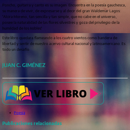
Poncho, guitarra y canto es su imagen. Encuentra en la poesía gauchesca,
su manera de vivir, de expresarse y al decir del gran Waldemar Lagos:
'Alcira Moreno, tan sencilla y tan simple, que no cabe en el universo,
posee la naturalidad de las flores silvestres y goza del privilegio de la
humildad de los nobles'
Este libro quedara flameando a los cuatro vientos como bandera de
libertad y sentir de nuestro acervo cultural nacional y latinoamericano. Es
todo un desafío.
JUAN C. GIMÉNEZ
Poesía
Publicaciones relacionadas