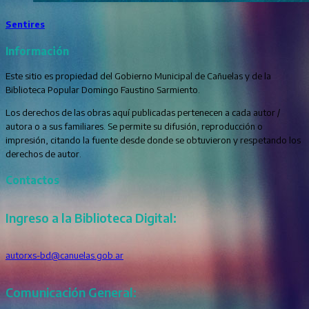
Sentires
Información
Este sitio es propiedad del Gobierno Municipal de Cañuelas y de la
Biblioteca Popular Domingo Faustino Sarmiento.
Los derechos de las obras aquí publicadas pertenecen a cada autor /
autora o a sus familiares. Se permite su difusión, reproducción o
impresión, citando la fuente desde donde se obtuvieron y respetando los
derechos de autor.
Contactos
Ingreso a la Biblioteca Digital:
autorxs-bd@canuelas.gob.ar
Comunicación General: