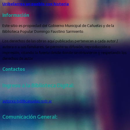
Uribelarrea un pueblo con historia
Información
Este sitio es propiedad del Gobierno Municipal de Cañuelas y de la
Biblioteca Popular Domingo Faustino Sarmiento.
Los derechos de las obras aquí publicadas pertenecen a cada autor /
autora o a sus familiares. Se permite su difusión, reproducción o
impresión, citando la fuente desde donde se obtuvieron y respetando los
derechos de autor.
Contactos
Ingreso a la Biblioteca Digital:
autorxs-bd@canuelas.gob.ar
Comunicación General: