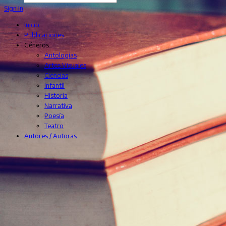
Sign In
Inicio
Publicaciones
Géneros
Antologías
Artes Visuales
Ciencias
Infantil
Historia
Narrativa
Poesía
Teatro
Autores / Autoras