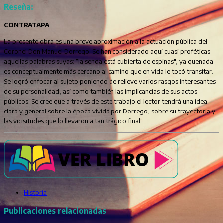
Reseña:
CONTRATAPA
La presente obra es una breve aproximación a la actuación pública del
Coronel Don Manuel Dorrego. Se han considerado aquí cuasi proféticas
aquellas palabras suyas: “la senda está cubierta de espinas", ya quenada
es conceptualmente más cercano al camino que en vida le tocó transitar.
Se logró enfocar al sujeto poniendo de relieve varios rasgos interesantes
de su personalidad, así como también las implicancias de sus actos
públicos. Se cree que a través de este trabajo el lector tendrá una idea
clara y general sobre la época vivida por Dorrego, sobre su trayectoria y
las vicisitudes que lo llevaron a tan trágico final.
Historia
Publicaciones relacionadas