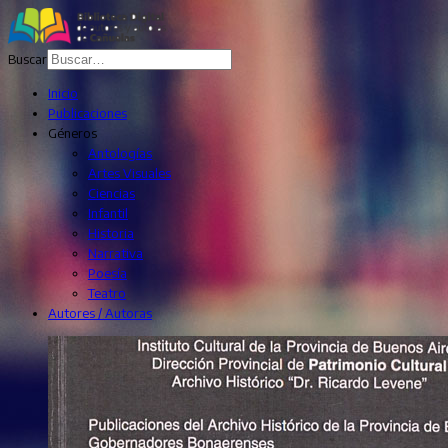
Buscar
Inicio
Publicaciones
Géneros
Antologías
Artes Visuales
Ciencias
Infantil
Historia
Narrativa
Poesía
Teatro
Autores / Autoras