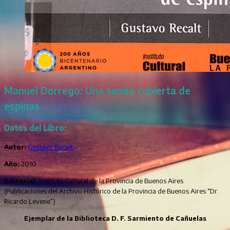
Manuel Dorrego: Una senda cubierta de
espinas
Datos del Libro:
Autor:
Gustavo Recalt
.
Año:
2010.
Editorial:
Instituto Cultural de la Provincia de Buenos Aires
(Publicaciones del Archivo Histórico de la Provincia de Buenos Aires “Dr.
Ricardo Levene”).
Ejemplar de la Biblioteca D. F. Sarmiento de Cañuelas