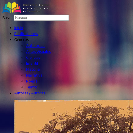
Buscar
Inicio
Publicaciones
Géneros
Antologías
Artes Visuales
Ciencias
Infantil
Historia
Narrativa
Poesía
Teatro
Autores / Autoras