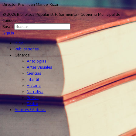
Director Prof. Juan Manuel Rizzi
© 2026 Biblioteca Popular D. F. Sarmiento - Gobierno Municipal de
Cañuelas
Buscar
Sign In
Inicio
Publicaciones
Géneros
Antologías
Artes Visuales
Ciencias
Infantil
Historia
Narrativa
Poesía
Teatro
Autores / Autoras