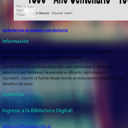
Uribelarrea un pueblo con historia
Información
Este sitio es propiedad del Gobierno Municipal de Cañuelas y de la
Biblioteca Popular Domingo Faustino Sarmiento.
Los derechos de las obras aquí publicadas pertenecen a cada autor /
autora o a sus familiares. Se permite su difusión, reproducción o
impresión, citando la fuente desde donde se obtuvieron y respetando los
derechos de autor.
Contactos
Ingreso a la Biblioteca Digital:
autorxs-bd@canuelas.gob.ar