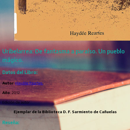
Uribelarrea: De fantasma a paraíso. Un pueblo
mágico.
Datos del Libro:
Autor
:
Haydée Reartes.
Año
: 2012.
Edición de autor.
Ejemplar de la Biblioteca D. F. Sarmiento de Cañuelas
Reseña: