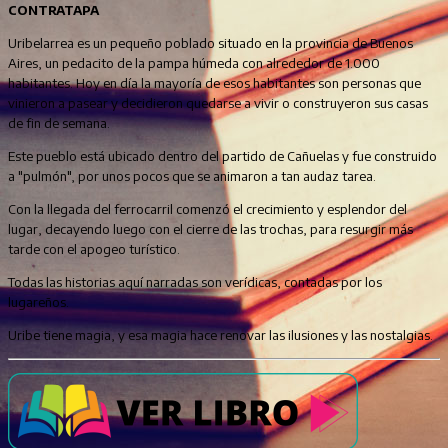
CONTRATAPA
Uribelarrea es un pequeño poblado situado en la provincia de Buenos
Aires, un pedacito de la pampa húmeda con alrededor de 1.000
habitantes. Hoy en día la mayoría de esos habitantes son personas que
vinieron a pasear y decidieron quedarse a vivir o construyeron sus casas
de fin de semana.
Este pueblo está ubicado dentro del partido de Cañuelas y fue construido
a "pulmón", por unos pocos que se animaron a tan audaz tarea.
Con la llegada del ferrocarril comenzó el crecimiento y esplendor del
lugar, decayendo luego con el cierre de las trochas, para resurgir más
tarde con el apogeo turístico.
Todas las historias aquí narradas son verídicas, contadas por los
lugareños.
Uribe tiene magia, y esa magia hace renovar las ilusiones y las nostalgias.