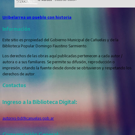
Uribelarrea un pueblo con historia
Información
Este sitio es propiedad del Gobierno Municipal de Cañuelas y de la
Biblioteca Popular Domingo Faustino Sarmiento.
Los derechos de las obras aquí publicadas pertenecen a cada autor /
autora o a sus familiares. Se permite su difusión, reproducción o
impresión, citando la fuente desde donde se obtuvieron y respetando los
derechos de autor.
Contactos
Ingreso a la Biblioteca Digital:
autorxs-bd@canuelas.gob.ar
Comunicación General: