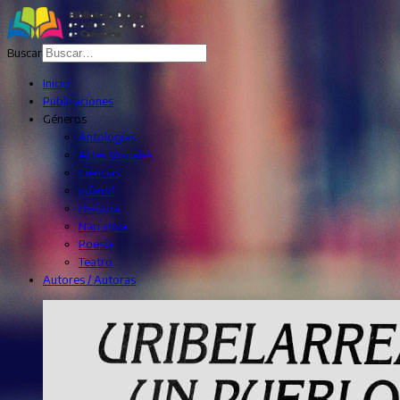
Buscar
Inicio
Publicaciones
Géneros
Antologías
Artes Visuales
Ciencias
Infantil
Historia
Narrativa
Poesía
Teatro
Autores / Autoras