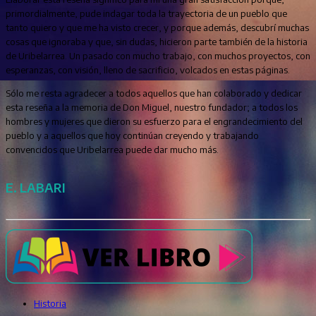
primordialmente, pude indagar toda la trayectoria de un pueblo que
tanto quiero y que me ha visto crecer, y porque además, descubrí muchas
cosas que ignoraba y que, sin dudas, hicieron parte también de la historia
de Uribelarrea. Un pasado con mucho trabajo, con muchos proyectos, con
esperanzas, con visión, lleno de sacrificio, volcados en estas páginas.
Sólo me resta agradecer a todos aquellos que han colaborado y dedicar
esta reseña a la memoria de Don Miguel, nuestro fundador; a todos los
hombres y mujeres que dieron su esfuerzo para el engrandecimiento del
pueblo y a aquellos que hoy continúan creyendo y trabajando
convencidos que Uribelarrea puede dar mucho más.
E. LABARI
Historia