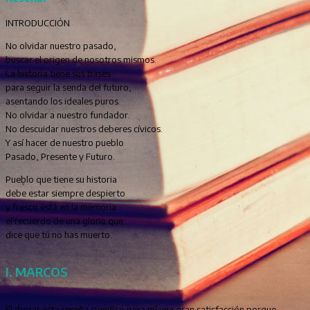
INTRODUCCIÓN
No olvidar nuestro pasado,
buscar el origen de nosotros mismos.
La historia tiene sus bases
para seguir la senda del futuro,
asentando los ideales puros.
No olvidar a nuestro fundador.
No descuidar nuestros deberes cívicos.
Y así hacer de nuestro pueblo
Pasado, Presente y Futuro.
Pueblo que tiene su historia
debe estar siempre despierto
y fresco está en la memoria
el recuerdo de una gloria que
dice que tú no has muerto.
I. MARCOS
Elaborar esta reseña significó para mí una gran satisfacción porque,