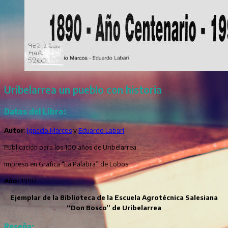
Uribelarrea un pueblo con historia
Datos del Libro:
Autor
:
Ignacio Marcos
y
Eduardo Labari
.
Publicación para los 100 años de Uribelarrea.
Impreso en Gráfica “La Palabra” de Lobos.
Año:
1990.
Ejemplar de la Biblioteca de la Escuela Agrotécnica Salesiana
“Don Bosco” de Uribelarrea
Reseña: