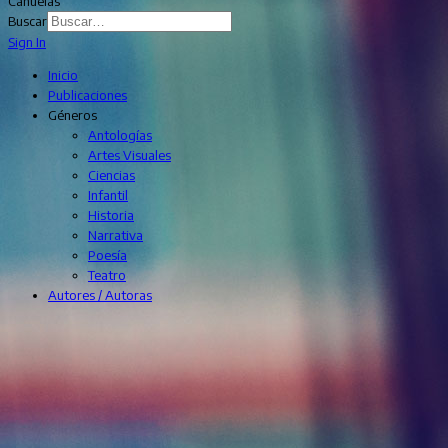
Cañuelas
Buscar
Sign In
Inicio
Publicaciones
Géneros
Antologías
Artes Visuales
Ciencias
Infantil
Historia
Narrativa
Poesía
Teatro
Autores / Autoras