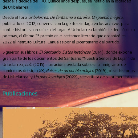
desde la década del ´70. Quince años después, se instaló en la localidad
de Uribelarrea.
Desde el libro
Uribelarrea: De fantasma a paraíso. Un pueblo mágico
,
publicado en 2012, conversa con la gente e indaga en los archivos para
contar historias con raíces del lugar. A Uribelarrea también le dedicó cinco
poemas, el último 3° premio en el certamen literario que organizó en
2022 el Instituto Cultural Cañuelas por el Bicentenario del partido.
Siguieron sus libros:
El Santuario. Datos históricos
(2014), donde expone
gran parte de los documentos del Santuario “Nuestra Señora de Luján” de
Uribelarrea;
Lola
(2015), narración novelada sobre una inmigrante de
comienzos del siglo XX;
Raíces de un pueblo mágico
(2019), otras historias
de Uribelarrea, y
Un pueblo mágico
(2022), reescritura de su primer libro.
Publicaciones