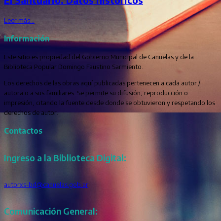
Leer más…
Información
Este sitio es propiedad del Gobierno Municipal de Cañuelas y de la
Biblioteca Popular Domingo Faustino Sarmiento.
Los derechos de las obras aquí publicadas pertenecen a cada autor /
autora o a sus familiares. Se permite su difusión, reproducción o
impresión, citando la fuente desde donde se obtuvieron y respetando los
derechos de autor.
Contactos
Ingreso a la Biblioteca Digital:
autorxs-bd@canuelas.gob.ar
Comunicación General: