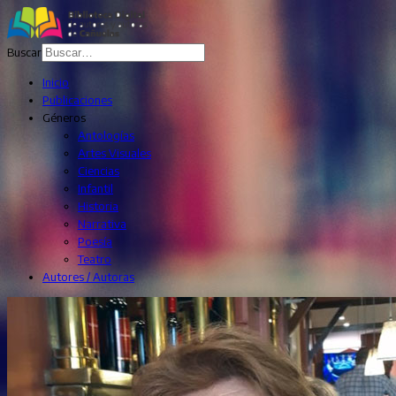
Buscar
Inicio
Publicaciones
Géneros
Antologías
Artes Visuales
Ciencias
Infantil
Historia
Narrativa
Poesía
Teatro
Autores / Autoras