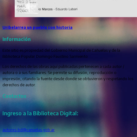
Uribelarrea un pueblo con historia
Información
Este sitio es propiedad del Gobierno Municipal de Cañuelas y de la
Biblioteca Popular Domingo Faustino Sarmiento.
Los derechos de las obras aquí publicadas pertenecen a cada autor /
autora o a sus familiares. Se permite su difusión, reproducción o
impresión, citando la fuente desde donde se obtuvieron y respetando los
derechos de autor.
Contactos
Ingreso a la Biblioteca Digital:
autorxs-bd@canuelas.gob.ar