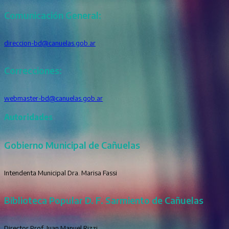
Comunicación General:
direccion-bd@canuelas.gob.ar
Correcciones:
webmaster-bd@canuelas.gob.ar
Autoridades
Gobierno Municipal de Cañuelas
Intendenta Municipal Dra. Marisa Fassi
Biblioteca Popular D. F. Sarmiento de Cañuelas
Director Prof. Juan Manuel Rizzi