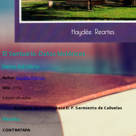
El Santuario. Datos históricos
Datos del Libro:
Autor
:
Haydée Reartes.
Año
: 2014.
Edición de autor.
Ejemplar de la Biblioteca D. F. Sarmiento de Cañuelas
Reseña:
CONTRATAPA