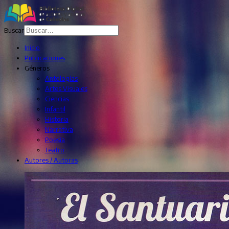
Buscar
Inicio
Publicaciones
Géneros
Antologías
Artes Visuales
Ciencias
Infantil
Historia
Narrativa
Poesía
Teatro
Autores / Autoras