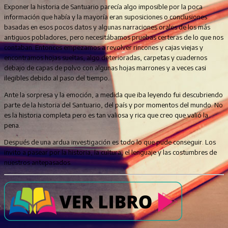
Exponer la historia de Santuario parecía algo imposible por la poca
información que había y la mayoría eran suposiciones o conclusiones
basadas en esos pocos datos y algunas narraciones orales de los más
antiguos pobladores, pero necesitábamos pruebas certeras de lo que nos
contaban. Entonces empezamos a revolver rincones y cajas viejas y
encontramos hojas sueltas, algo deterioradas, carpetas y cuadernos
debajo de capas de polvo con algunas hojas marrones y a veces casi
ilegibles debido al paso del tiempo.
Ante la sorpresa y la emoción, a medida que iba leyendo fui descubriendo
parte de la historia del Santuario, del país y por momentos del mundo. No
es la historia completa pero es tan valiosa y rica que creo que valió la
pena.
Después de una ardua investigación es todo lo que pude conseguir. Los
invito a pasear por la historia, la cultura, el lenguaje y las costumbres de
nuestros antepasados.