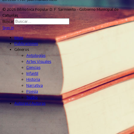
© 2026 Biblioteca Popular D. F. Sarmiento - Gobierno Municipal de
Cañuelas
Buscar
Sign In
Inicio
Publicaciones
Géneros
Antologías
Artes Visuales
Ciencias
Infantil
Historia
Narrativa
Poesía
Teatro
Autores / Autoras