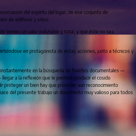
nservación del espíritu del lugar, de ese conjunto de
o de edificios y sitios.
e bienes un valor indivisible y total, y que éste no sea
irtiéndose en protagonista de estas acciones, junto a técnicos y
; constantemente en la búsqueda de fuentes documentales —
legar a la reflexión que le permite producir el cosido
dir proteger un bien hay que proceder aun reconocimiento
n, hace del presente trabajo un documento muy valioso para todos