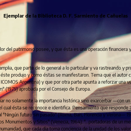
Ejemplar de la Biblioteca D. F. Sarmiento de Cañuelas
r del patrimonio posee, y que ésta es una operación financiera y
plia, que parte de lo general a lo particular y va rastreando y pr
 éste produjo y como éstas se manifestaron. Tema que el autor c
 5 - ICOMOS Argentina) y que por otra parte apunta a reforzar una v
m" (1975) aprobada por el Consejo de Europa.
r no solamente la importancia histórica sino exarcerbar —con un c
 cual ésta se reconoce e identifica. Pensamiento que responde a
l "Ningún futuro sin pasado" (Roma, Bari, Florencia y Verona— 19
 los Monumentos y Sitios" (Venecia, 1964): "…portadoras de un me
a humanidad, que cada día toma conciencia de la unidad de los va