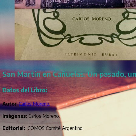
San Martín en Cañuelas. Un pasado, un
Datos del Libro:
Autor
:
Carlos Moreno.
Imágenes:
Carlos Moreno.
Editorial:
ICOMOS Comité Argentino.