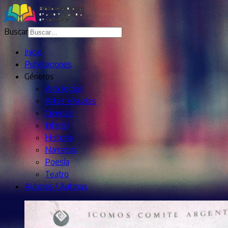
Buscar
Inicio
Publicaciones
Géneros
Antologías
Artes Visuales
Ciencias
Infantil
Historia
Narrativa
Poesía
Teatro
Autores / Autoras