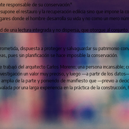
nte responsable de su conservación."
upone el restauro y la recuperación edilicia sino que impone la co
ugares donde el hombre desarrolla su vida y no como un mero númer
 de una lectura integrada y no dispersa, que otorgue al conjunto d
prometida, dispuesta a proteger y salvaguardar su patrimonio conv
s, pues sin planificación se hace imposible la conservación.
de trabajó del arquitecto Carlos Moreno; una persona incansable
estigación un valor muy preciso, y luego —a partir de los datos— l
 amplia de la parte y poniendo de manifiesto que —previo a deci
valada por una larga experiencia en la práctica de la construcció