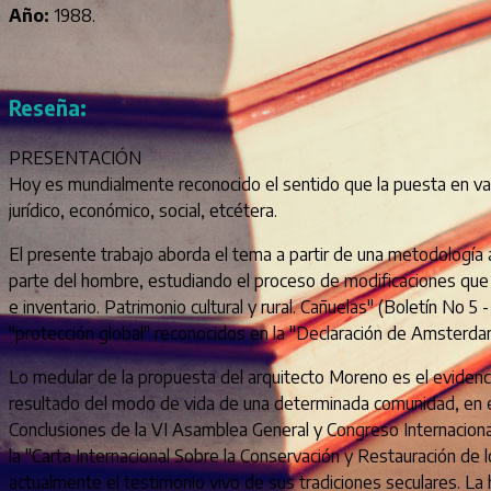
Año:
1988.
Reseña:
PRESENTACIÓN
Hoy es mundialmente reconocido el sentido que la puesta en valo
jurídico, económico, social, etcétera.
El presente trabajo aborda el tema a partir de una metodología am
parte del hombre, estudiando el proceso de modificaciones que
e inventario. Patrimonio cultural y rural. Cañuelas" (Boletín No
"protección global" reconocidos en la "Declaración de Amsterda
Lo medular de la propuesta del arquitecto Moreno es el evidencia
resultado del modo de vida de una determinada comunidad, en el
Conclusiones de la VI Asamblea General y Congreso Internaciona
la "Carta Internacional Sobre la Conservación y Restauración de
actualmente el testimonio vivo de sus tradiciones seculares. L