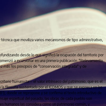
 técnica que moviliza varios mecanismos de tipo administrativo,
ofundizando desde lo que significó la ocupación del territorio por
omenzó a incursionar en una primera publicación: "Relevamiento
ez más los principios de "conservación integrada" y de
riterio humanista— el valor intrínseco del patrimonio, que es el
 la filosofía sustentada por el ICOMOS y que se expresa en las
81); donde ve repropone y se confirma el texto introductivo de
nsaje espiritual del pasado, las obras de cada pueblo son
lores humanos las considera como un patrimonio común, y