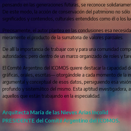
pensando en las generaciones futuras, se reconoce solidariame
De este modo, la acción de conservación del patrimonio no sólo s
significados y contenidos, culturales entendidos como él o los l
Precisamente, el autor plantea en las conclusiones esa necesidad
meramente el producto de la sumatoria de valores parciales.
De allí la importancia de trabajar con y para una comunidad com
autoridades; pero dentro de un marco organizado de roles y tarea
El Comité Argentino del ICOMOS quiere destacar la capacidad 
gráficas, orales, escritas— otorgándole a cada momento de la inv
argumental y conceptual de esos datos, persiguiendo esa visión
profundo y sistemático del mismo. Esta aptitud investigadora, a
aquellos que están trabajando en la especialidad.
Arquitecta María de las Nieves Arias Incolid
PRESIDENTE del Comité Argentino del ICOMOS.