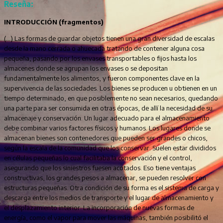
Reseña:
INTRODUCCIÓN (fragmentos)
(…) Las formas de guardar objetos tienen una gran diversidad de escalas
desde la mano cerrada o ahuecada tratando de contener alguna cosa
pequeña, pasando por los envases transportables o fijos hasta los
almacenes donde se agrupan los envases o se depositan
fundamentalmente los alimentos, y fueron componentes clave en la
supervivencia de las sociedades. Los bienes se producen u obtienen en un
tiempo determinado, en que posiblemente no sean necesarios, quedando
una parte para ser consumida en otras épocas, de allí la necesidad de su
almacenaje y conservación. Un lugar adecuado para el almacenamiento
debe combinar varios factores físicos y humanos. Los lugares donde se
almacenan bienes son contenedores que pueden ser grandes o chicos,
según la escala de la comunidad que los conservar. Suelen estar divididos
en células pequeñas lo cual facilitaba la conservación y el control,
asegurando que los siniestros fuesen acotados. Eso tiene ventajas
constructivas, los grandes pesos a almacenar, se pueden resolver con
estructuras pequeñas. Otra condición de su forma es el sistema de carga y
descarga entre los medios de transporte y el lugar de almacenamiento y
el desplazamiento interior. La incorporación de nuevas formas de
energía, como el vapor para mover las máquinas, también posibilitó el