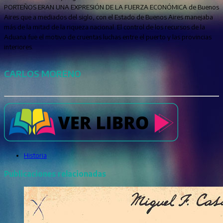
PORTEÑOS ERAN UNA EXPRESIÓN DE LA FUERZA ECONÓMICA de Buenos
Aires que a mediados del siglo, con el Estado de Buenos Aires manejaba
más de la mitad de la riqueza nacional. El control de los recursos de la
Aduana fue el motivo de cruentas luchas entre el puerto y las provincias
interiores.
CARLOS MORENO
Historia
Publicaciones relacionadas