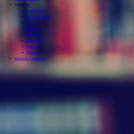
Géneros
Antologías
Artes Visuales
Ciencias
Infantil
Historia
Narrativa
Poesía
Teatro
Autores / Autoras