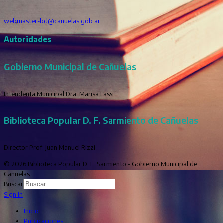
webmaster-bd@canuelas.gob.ar
Autoridades
Gobierno Municipal de Cañuelas
Intendenta Municipal Dra. Marisa Fassi
Biblioteca Popular D. F. Sarmiento de Cañuelas
Director Prof. Juan Manuel Rizzi
© 2026 Biblioteca Popular D. F. Sarmiento - Gobierno Municipal de
Cañuelas
Buscar
Sign In
Inicio
Publicaciones