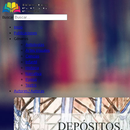
Buscar
Inicio
Publicaciones
Géneros
Antologías
Artes Visuales
Ciencias
Infantil
Historia
Narrativa
Poesía
Teatro
Autores / Autoras