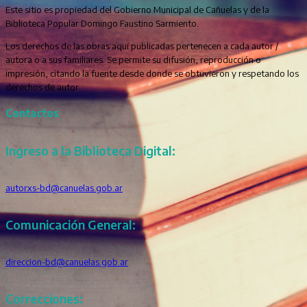
Este sitio es propiedad del Gobierno Municipal de Cañuelas y de la
Biblioteca Popular Domingo Faustino Sarmiento.
Los derechos de las obras aquí publicadas pertenecen a cada autor /
autora o a sus familiares. Se permite su difusión, reproducción o
impresión, citando la fuente desde donde se obtuvieron y respetando los
derechos de autor.
Contactos
Ingreso a la Biblioteca Digital:
autorxs-bd@canuelas.gob.ar
Comunicación General:
direccion-bd@canuelas.gob.ar
Correcciones: