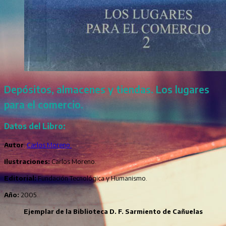
Depósitos, almacenes y tiendas. Los lugares
para el comercio.
Datos del Libro:
Autor
:
Carlos Moreno.
Ilustraciones:
Carlos Moreno.
Editorial:
Fundación Tecnológica y Humanismo.
Año:
2005.
Ejemplar de la Biblioteca D. F. Sarmiento de Cañuelas