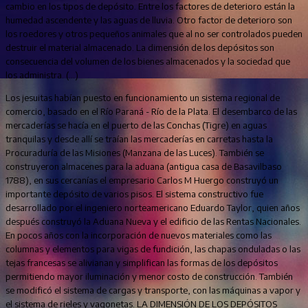
cambio en los tipos de depósito. Entre los factores de deterioro están la
humedad ascendente y las aguas de lluvia. Otro factor de deterioro son
los roedores y otros pequeños animales que al no ser controlados pueden
destruir el material almacenado. La dimensión de los depósitos son
consecuencia del volumen de los bienes almacenados y la sociedad que
los administra. (…)
Los jesuitas habían puesto en funcionamiento un sistema regional de
comercio, basado en el Río Paraná - Río de la Plata. El desembarco de las
mercaderías se hacía en el puerto de las Conchas (Tigre) en aguas
tranquilas y desde allí se traían las mercaderías en carretas hasta la
Procuraduría de las Misiones (Manzana de las Luces). También se
construyeron almacenes para la aduana (antigua casa de Basavilbaso
1788), en sus cercanías el empresario Carlos M Huergo construyó un
importante depósito de varios pisos. El sistema constructivo fue
desarrollado por el ingeniero norteamericano Eduardo Taylor, quien años
después construyó la Aduana Nueva y el edificio de las Rentas Nacionales.
En pocos años con la incorporación de nuevos materiales como las
columnas y elementos para vigas de fundición, las chapas onduladas o las
tejas francesas se alivianan y simplifican las formas de los depósitos
permitiendo mayor iluminación y menor costo de construcción. También
se modificó el sistema de cargas y transporte, con las máquinas a vapor y
el sistema de rieles y vagonetas. LA DIMENSIÓN DE LOS DEPÓSITOS