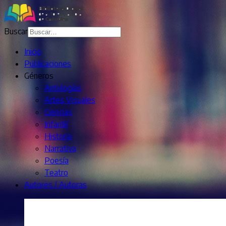
Buscar
Inicio
Publicaciones
Géneros
Antologías
Artes Visuales
Ciencias
Infantil
Historia
Narrativa
Poesía
Teatro
Autores / Autoras