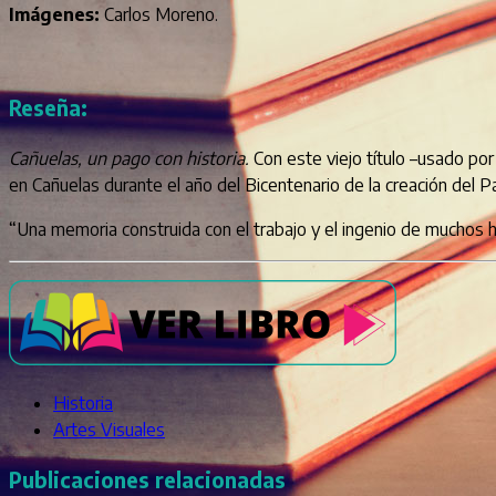
Imágenes:
Carlos Moreno.
Reseña:
Cañuelas, un pago con historia.
Con este viejo título –usado po
en Cañuelas durante el año del Bicentenario de la creación del Pa
“Una memoria construida con el trabajo y el ingenio de muchos h
Historia
Artes Visuales
Publicaciones relacionadas