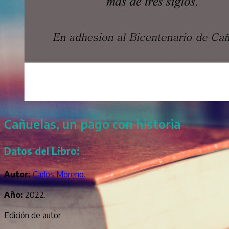
Cañuelas, un pago con historia
Datos del Libro:
Autor:
Carlos Moreno.
Año:
2022.
Edición de autor