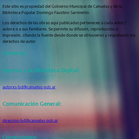
Este sitio es propiedad del Gobierno Municipal de Cañuelas y de la
Biblioteca Popular Domingo Faustino Sarmiento.
Los derechos de las obras aquí publicadas pertenecen a cada autor /
autora o a sus familiares. Se permite su difusión, reproducción o
impresión, citando la fuente desde donde se obtuvieron y respetando los
derechos de autor.
Contactos
Ingreso a la Biblioteca Digital:
autorxs-bd@canuelas.gob.ar
Comunicación General:
direccion-bd@canuelas.gob.ar
Correcciones: