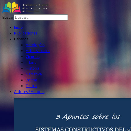
Buscar
Inicio
Publicaciones
Géneros
Antologías
Artes Visuales
Ciencias
Infantil
Historia
Narrativa
Poesía
Teatro
Autores / Autoras