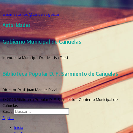
webmaster-bd@canuelas.gob.ar
Autoridades
Gobierno Municipal de Cañuelas
Intendenta Municipal Dra. Marisa Fassi
Biblioteca Popular D. F. Sarmiento de Cañuelas
Director Prof. Juan Manuel Rizzi
© 2026 Biblioteca Popular D. F. Sarmiento - Gobierno Municipal de
Cañuelas
Buscar
Sign In
Inicio