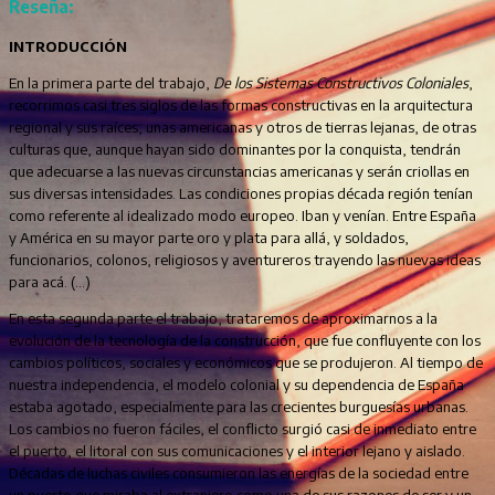
Reseña:
INTRODUCCIÓN
En la primera parte del trabajo,
De los Sistemas Constructivos Coloniales
,
recorrimos casi tres siglos de las formas constructivas en la arquitectura
regional y sus raíces; unas americanas y otros de tierras lejanas, de otras
culturas que, aunque hayan sido dominantes por la conquista, tendrán
que adecuarse a las nuevas circunstancias americanas y serán criollas en
sus diversas intensidades. Las condiciones propias década región tenían
como referente al idealizado modo europeo. Iban y venían. Entre España
y América en su mayor parte oro y plata para allá, y soldados,
funcionarios, colonos, religiosos y aventureros trayendo las nuevas ideas
para acá. (…)
En esta segunda parte el trabajo, trataremos de aproximarnos a la
evolución de la tecnología de la construcción, que fue confluyente con los
cambios políticos, sociales y económicos que se produjeron. Al tiempo de
nuestra independencia, el modelo colonial y su dependencia de España
estaba agotado, especialmente para las crecientes burguesías urbanas.
Los cambios no fueron fáciles, el conflicto surgió casi de inmediato entre
el puerto, el litoral con sus comunicaciones y el interior lejano y aislado.
Décadas de luchas civiles consumieron las energías de la sociedad entre
un puerto que miraba al extranjero como una de sus razones de ser y un