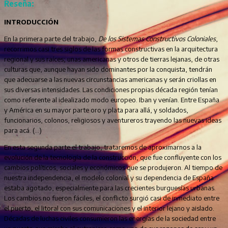
Reseña:
INTRODUCCIÓN
En la primera parte del trabajo,
De los Sistemas Constructivos Coloniales
,
recorrimos casi tres siglos de las formas constructivas en la arquitectura
regional y sus raíces; unas americanas y otros de tierras lejanas, de otras
culturas que, aunque hayan sido dominantes por la conquista, tendrán
que adecuarse a las nuevas circunstancias americanas y serán criollas en
sus diversas intensidades. Las condiciones propias década región tenían
como referente al idealizado modo europeo. Iban y venían. Entre España
y América en su mayor parte oro y plata para allá, y soldados,
funcionarios, colonos, religiosos y aventureros trayendo las nuevas ideas
para acá. (…)
En esta segunda parte el trabajo, trataremos de aproximarnos a la
evolución de la tecnología de la construcción, que fue confluyente con los
cambios políticos, sociales y económicos que se produjeron. Al tiempo de
nuestra independencia, el modelo colonial y su dependencia de España
estaba agotado, especialmente para las crecientes burguesías urbanas.
Los cambios no fueron fáciles, el conflicto surgió casi de inmediato entre
el puerto, el litoral con sus comunicaciones y el interior lejano y aislado.
Décadas de luchas civiles consumieron las energías de la sociedad entre