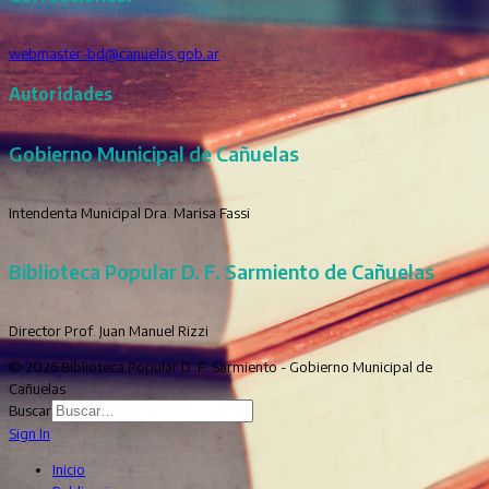
webmaster-bd@canuelas.gob.ar
Autoridades
Gobierno Municipal de Cañuelas
Intendenta Municipal Dra. Marisa Fassi
Biblioteca Popular D. F. Sarmiento de Cañuelas
Director Prof. Juan Manuel Rizzi
© 2026 Biblioteca Popular D. F. Sarmiento - Gobierno Municipal de
Cañuelas
Buscar
Sign In
Inicio