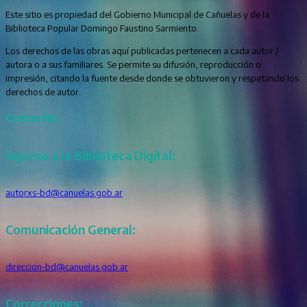
Este sitio es propiedad del Gobierno Municipal de Cañuelas y de la
Biblioteca Popular Domingo Faustino Sarmiento.
Los derechos de las obras aquí publicadas pertenecen a cada autor /
autora o a sus familiares. Se permite su difusión, reproducción o
impresión, citando la fuente desde donde se obtuvieron y respetando los
derechos de autor.
Contactos
Ingreso a la Biblioteca Digital:
autorxs-bd@canuelas.gob.ar
Comunicación General:
direccion-bd@canuelas.gob.ar
Correcciones: