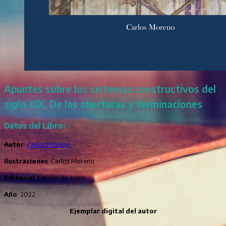
Apuntes sobre los sistemas constructivos del
siglo XIX. De las aberturas y terminaciones
Datos del Libro:
Autor
:
Carlos Moreno.
Ilustraciones
: Carlos Moreno.
Editorial
: Edición de autor.
Año
: 2022.
Ejemplar digital del autor