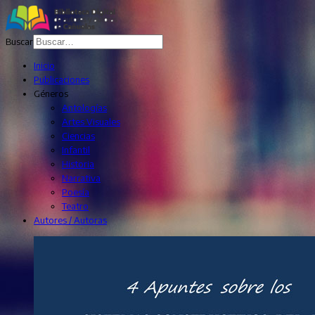
Buscar
Inicio
Publicaciones
Géneros
Antologías
Artes Visuales
Ciencias
Infantil
Historia
Narrativa
Poesía
Teatro
Autores / Autoras