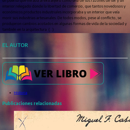
un puerto que miraba al extranjero como una de sus razones de ser y un
interior relegado donde la libertad de comercio, que tantos novedosos y
económicos productos industriales incorporaba y un interior que veía
morir sus industrias artesanales. De todos modos, pese al conflicto, se
produjeron cambios acotados en algunas formas de vida de la sociedad y
también en la arquitectura. (…)
EL AUTOR
Historia
Publicaciones relacionadas