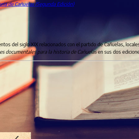
oria de Cañuelas
(Segunda Edición)
.
os del siglo XIX relacionados con el partido de Cañuelas, locales
es documentales para la historia de Cañuelas
en sus dos edicione