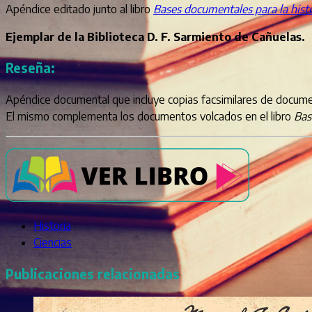
Apéndice editado junto al libro
Bases documentales para la hist
Ejemplar de la Biblioteca D. F. Sarmiento de Cañuelas.
Reseña:
Apéndice documental que incluye copias facsimilares de document
El mismo complementa los documentos volcados en el libro
Bas
Historia
Ciencias
Publicaciones relacionadas