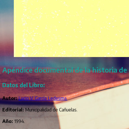
Apéndice documental de la historia de
Datos del Libro:
Autor:
Lucio V. García Ledesma.
Editorial:
Municipalidad de Cañuelas.
Año:
1994.