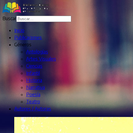
Buscar
Inicio
Publicaciones
Géneros
Antologías
Artes Visuales
Ciencias
Infantil
Historia
Narrativa
Poesía
Teatro
Autores / Autoras