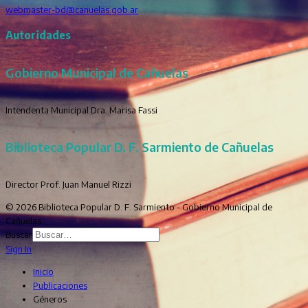
webmaster-bd@canuelas.gob.ar
Autoridades
Gobierno Municipal de Cañuelas
Intendenta Municipal Dra. Marisa Fassi
Biblioteca Popular D. F. Sarmiento de Cañuelas
Director Prof. Juan Manuel Rizzi
© 2026 Biblioteca Popular D. F. Sarmiento - Gobierno Municipal de
Cañuelas
Buscar
Sign In
Inicio
Publicaciones
Géneros