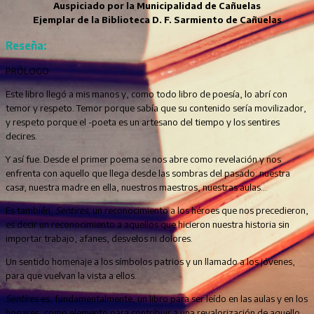
Auspiciado por la Municipalidad de Cañuelas
Ejemplar de la Biblioteca D. F. Sarmiento de Cañuelas
Reseña:
PRÓLOGO
Este libro llegó a mis manos y, como todo libro de poesía, lo abrí con
temor y respeto. Temor porque sabía que su contenido sería movilizador,
y respeto porque el -poeta es un artesano del tiempo y los sentires
decires.
Y así fue. Desde el primer poema se nos abre como revelación y nos
enfrenta con aquello que llega desde las sombras del pasado: nuestra
casa, nuestra madre en ella, nuestros maestros, nuestras aulas...
Es también,
Sentires,
un reconocimiento a los héroes que nos precedieron,
es decir un reconocimiento a aquellos que hicieron nuestra historia sin
importar trabajo, afanes, desvelos ni dolores.
Un sentido homenaje a los símbolos patrios y un llamado a los jóvenes,
para que vuelvan la vista a ellos.
Sentires
es, fundamentalmente, un libro para ser leído en las aulas y en los
hogares, como elemento para contribuir a una revalorización de aquello