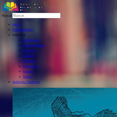
Buscar
Inicio
Publicaciones
Géneros
Antologías
Artes Visuales
Ciencias
Infantil
Historia
Narrativa
Poesía
Teatro
Autores / Autoras