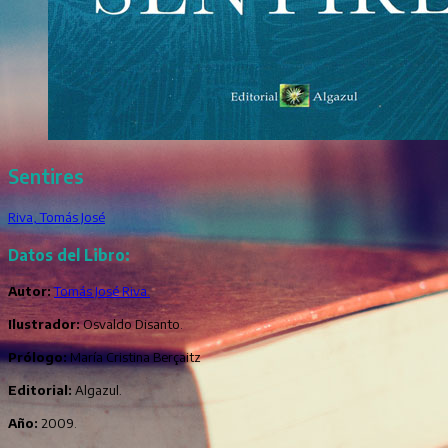
Sentires
Riva, Tomás José
Datos del Libro:
Autor:
Tomás José Riva.
Ilustrador:
Osvaldo Disanto.
Prólogo:
María Cristina Berçaitz
Editorial:
Algazul.
Año:
2009.