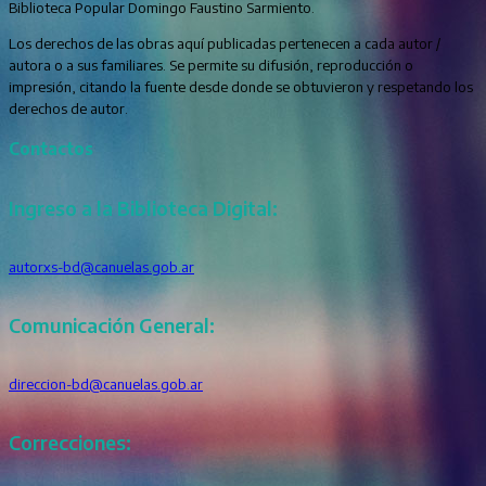
Biblioteca Popular Domingo Faustino Sarmiento.
Los derechos de las obras aquí publicadas pertenecen a cada autor /
autora o a sus familiares. Se permite su difusión, reproducción o
impresión, citando la fuente desde donde se obtuvieron y respetando los
derechos de autor.
Contactos
Ingreso a la Biblioteca Digital:
autorxs-bd@canuelas.gob.ar
Comunicación General:
direccion-bd@canuelas.gob.ar
Correcciones: