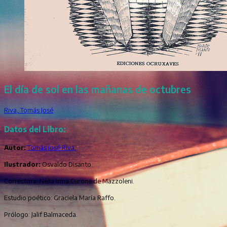
El día de sol en las mañanas de octubres
Riva, Tomás José
Datos del Libro:
Autor:
Tomás José Riva.
Ilustrador:
Osvaldo Disanto.
Correctora: Nelia Irma Curone de Mazzoleni.
Estudio poético: Graciela María Raffo.
Prólogo: Jalif Balmaceda.