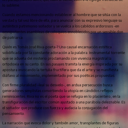
lo sublime.
Cuando estamos mencionando establecer al hombre que se sitúa con la
verdad y tal vez libre de ella, para anunciar con su expresivo lenguaje su
auténtico patrimonio soñador y se vuelca a los cabildos ardorosos -en
omnipotentes asambleas de coloquios ennoblecidos por un sensible don
de patriarca.
Quién es Tomás José Riva-poeta-? Una causal encarnación estética
solidificada por la constante adoración a la palabra. Instrumental torrente
que se adueña del misterio proclamando con vivencia magistral la
ortodoxia en su canto. En sus pasajes tramita la energía inspirada por su
apostura invocando la tertulia fructífera que da el arte y se manifiesta
diáfano al movimiento, implementado por sus poéticas propuestas.
Con firme pluralidad –leal su desvelo-, en ardua persecución busca
generadores simplistas convirtiendo la utopía en cándidos reflejos
reminiscentes. Riva no es el poeta que se refugia en lo placentero, en la
transfiguración del escritor común ajustado a una parábola deleznable. Es
el soñador que produce con fuerza y audacia la conjugación del
pensamiento.
La narración que evoca dolor y también amor, transplantes de figuras