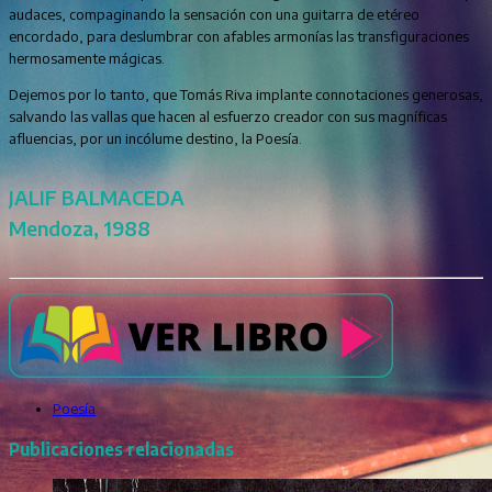
audaces, compaginando la sensación con una guitarra de etéreo
encordado, para deslumbrar con afables armonías las transfiguraciones
hermosamente mágicas.
Dejemos por lo tanto, que Tomás Riva implante connotaciones generosas,
salvando las vallas que hacen al esfuerzo creador con sus magníficas
afluencias, por un incólume destino, la Poesía.
JALIF BALMACEDA
Mendoza, 1988
Poesía
Publicaciones relacionadas