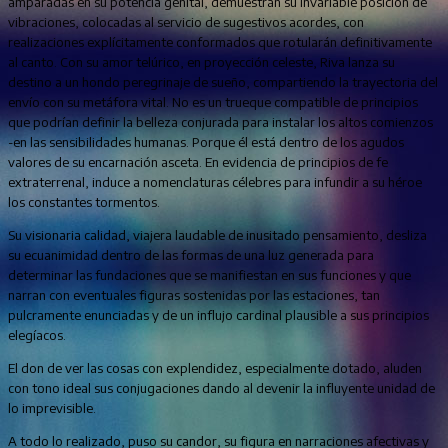
amparadas en su potencia genital, demuestran su invariable posición de
vibraciones, colocadas al servicio de sugestivos acordes, con
realizaciones explícitamente conformados que rotularán definitivamente
al canto. Con su amor telúrico, en proyección celeste, Riva lanza su
destino a un hondo peregrinaje de sueño, compartiendo la trayectoria del
envío con su metáfora vital. No es un trueque compatible de principios
que podrían definir la belleza conjurada para instalar los altos comienzos
-en las sensibilidades humanas. Porque él está dentro de los agudos
valores de su encarnación asceta. En evidencia de principios de fe
extraterrenal, induce a nomenclaturas célebres para infundir a su héroe
los constantes tormentos.
Su visionaria calidad, viajera laudable de inusitado pensamiento, desliza
su ecuanimidad dentro de las formas de una luz generada para
determinar las fundaciones que se manifiestan en sus funciones y que
narran con eventuales figuras sostenidas por las estaciones, tan
pulcramente enunciadas y de un influjo cardinal plausible a sus principios
elegíacos.
El don de ver las cosas con explendidez, especialmente dotado, aluden
con tono ideal sus conjugaciones dando al devenir la influyente unidad de
lo imprevisible.
A todo lo realizado, puso su candor, su figura en narraciones afectivas y