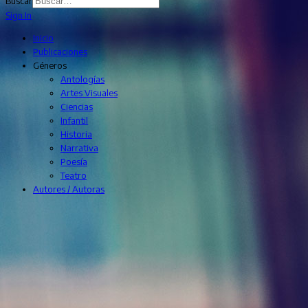
Buscar
Sign In
Inicio
Publicaciones
Géneros
Antologías
Artes Visuales
Ciencias
Infantil
Historia
Narrativa
Poesía
Teatro
Autores / Autoras