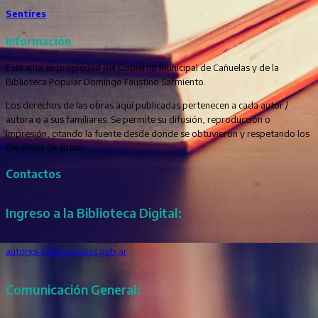
Sentires
Información
Este sitio es propiedad del Gobierno Municipal de Cañuelas y de la
Biblioteca Popular Domingo Faustino Sarmiento.
Los derechos de las obras aquí publicadas pertenecen a cada autor /
autora o a sus familiares. Se permite su difusión, reproducción o
impresión, citando la fuente desde donde se obtuvieron y respetando los
derechos de autor.
Contactos
Ingreso a la Biblioteca Digital:
autorxs-bd@canuelas.gob.ar
Comunicación General: