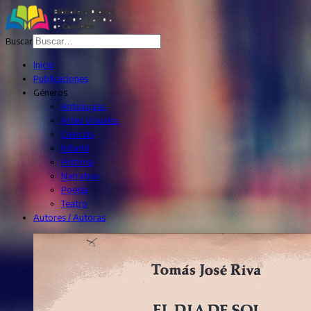
Buscar
Inicio
Publicaciones
Géneros
Antologías
Artes Visuales
Ciencias
Infantil
Historia
Narrativa
Poesía
Teatro
Autores / Autoras