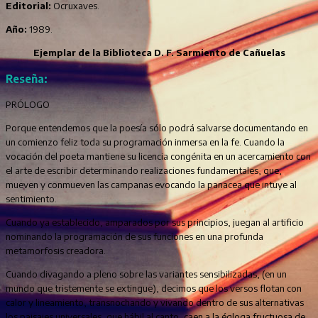
Editorial:
Ocruxaves.
Año:
1989.
Ejemplar de la Biblioteca D. F. Sarmiento de Cañuelas
Reseña:
PRÓLOGO
Porque entendemos que la poesía sólo podrá salvarse documentando en
un comienzo feliz toda su programación inmersa en la fe. Cuando la
vocación del poeta mantiene su licencia congénita en un acercamiento con
el arte de escribir determinando realizaciones fundamentales, que,
mueven y conmueven las campanas evocando la panacea que intuye al
sentimiento.
Cuando ya establecido, amparados por sus principios, juegan al artificio
nominando la programación de sus funciones en una profunda
metamorfosis creadora.
Cuando divagando a pleno sobre las variantes sensibilizadas, (en un
mundo que tristemente se extingue), decimos que los versos flotan con
calor y lineamiento, transnochando y vivando dentro de sus alternativas
los paisajes universales, que hábil al canto, caen a la égloga fructuosa de