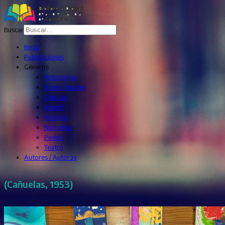
Buscar
Inicio
Publicaciones
Géneros
Antologías
Artes Visuales
Ciencias
Infantil
Historia
Narrativa
Poesía
Teatro
Autores / Autoras
(Cañuelas, 1953)