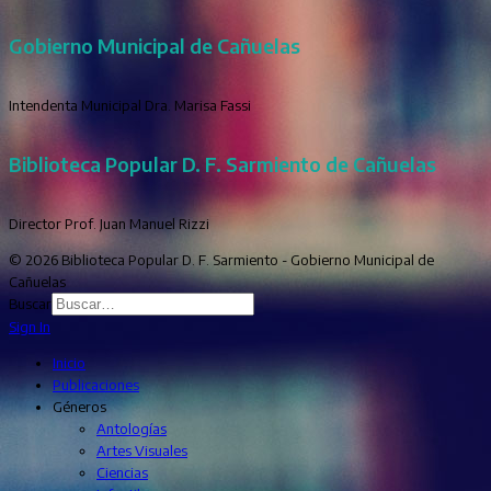
Gobierno Municipal de Cañuelas
Intendenta Municipal Dra. Marisa Fassi
Biblioteca Popular D. F. Sarmiento de Cañuelas
Director Prof. Juan Manuel Rizzi
© 2026 Biblioteca Popular D. F. Sarmiento - Gobierno Municipal de
Cañuelas
Buscar
Sign In
Inicio
Publicaciones
Géneros
Antologías
Artes Visuales
Ciencias