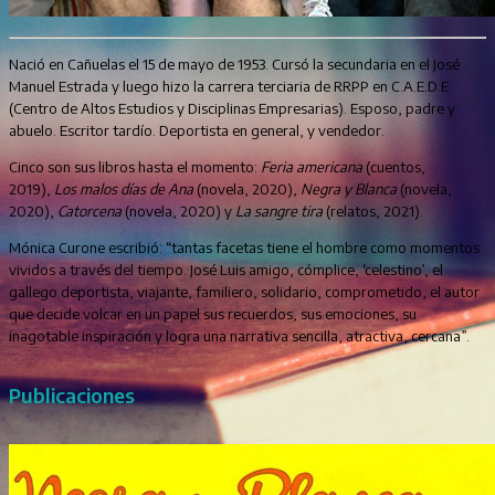
Nació en Cañuelas el 15 de mayo de 1953. Cursó la secundaria en el José
Manuel Estrada y luego hizo la carrera terciaria de RRPP en C.A.E.D.E
(Centro de Altos Estudios y Disciplinas Empresarias). Esposo, padre y
abuelo. Escritor tardío. Deportista en general, y vendedor.
Cinco son sus libros hasta el momento:
Feria americana
(cuentos,
2019),
Los malos días de Ana
(novela, 2020),
Negra y Blanca
(novela,
2020),
Catorcena
(novela, 2020) y
La sangre tira
(relatos, 2021).
Mónica Curone escribió: “tantas facetas tiene el hombre como momentos
vividos a través del tiempo. José Luis amigo, cómplice, ‘celestino’, el
gallego deportista, viajante, familiero, solidario, comprometido, el autor
que decide volcar en un papel sus recuerdos, sus emociones, su
inagotable inspiración y logra una narrativa sencilla, atractiva, cercana”.
Publicaciones