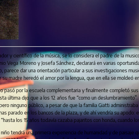
iador y científico de la música, se lo considera el padre de la musi
tonio Vega Moreno y Josefa Sánchez, declarará en varias oportuni
io, parece dar una orientación particular a sus investigaciones mus
 De su madre heredó el amor por la lengua, que en ella se moldeó e
ego pasó por la escuela complementaria y finalmente completó sus 
 esta última dijo que a los 12 años fue “como un deslumbramiento”.
pero ninguno público, a pesar de que la familia Giatti administraba
oemas parado en los bancos de la plaza, y de ahí vendría su apodo:
as: “hasta los 15 años todavía cazaba pajaritos con honda, cuando l
el niño tendrá una primera experiencia de humanidad y de paisaje 