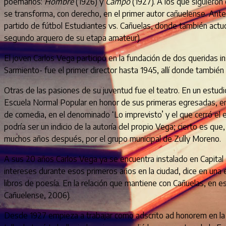
poemarios:
Hombre
(1926) y
Campo
(1927). A los que siguiero
se transforma, con derecho, en el primer autor cañuelense. Antes
partido de fútbol Estudiantes vs. Cañuelas, donde también actuó
segundo arquero de su etapa amateur).
El joven Carlos Vega participó en la fundación de dos queridas in
Sarmiento- fue el primer director hasta 1945, allí donde también 
Otras de las pasiones de su juventud fue el teatro. En un estud
Escuela Normal Popular en honor de sus primeras egresadas, en e
de comedia, en el denominado ‘Lo imprevisto’ y el que cerró el 
podría ser un indicio de la autoría del propio Vega; cierto es q
muchos años después, por el grupo municipal de Zully Moreno.
A sus 20 años Carlos Vega ya se encuentra instalado en Capital
intereses durante esos primeros años en la ciudad, dice en una ent
libros de poesía. En la relación que mantiene con Cañuelas, en e
Cañuelense, 2006).
Desde 1927 empieza a trabajar como adscrito ad honorem en la 