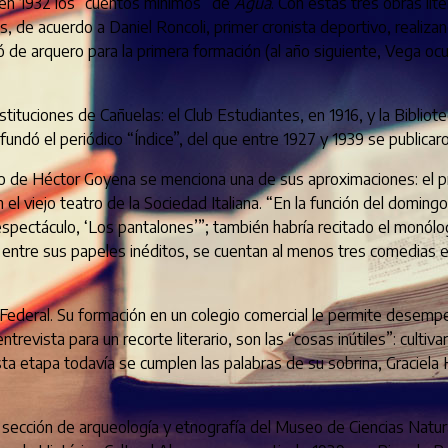
n en 1932 los “cuentos mínimos” de
Agua
. Con estas tres obras lite
, de acuerdo a Daniel Roncoli, primer cronista deportivo, realizan
 de arquero para la primera formación (al año siguiente, Vega ocu
stituciones de Cañuelas: el Club Estudiantes, en 1916, y la Bibliot
fundó el periódico “Índice”, del que entre 1927 y 1939 se publicar
io de Héctor Goyena se menciona una de sus aproximaciones: el pr
l viejo teatro de la Sociedad Italiana. “En la función del domin
espectáculo, ‘Los pantalones’”; también habría recitado el monól
ue, entre sus papeles inéditos, se cuentan al menos tres comedias 
 Federal. Su formación en un colegio comercial le permite desemp
revista para un recorte literario, son las “cosas inútiles”: cultiva
sta etapa todavía se cumplen las palabras de su sobrina, Graciela 
sección de arqueología y etnografía del Museo de Ciencias Natur