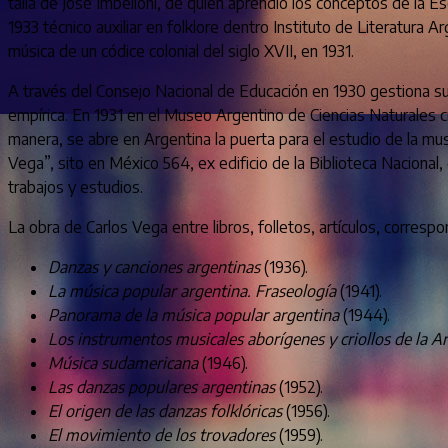
talla de José Imbelloni, de quien aprendió los conceptos de la 
1933 técnico auxiliar en folklore dentro Instituto de Literatura 
música de un códice colonial del siglo XVII, en 1931.
A través del Consejo Nacional de Educación en 1930 gestiona su “
empírica. En 1931 en el Museo Argentino de Ciencias Naturales cr
manera, se abre en Argentina la puerta para el estudio de la mus
Vega”, sito en México 564, ex edificio de la Biblioteca Nacional
trabajos y estudios.
La obra de Carlos Vega entre libros, folletos, artículos, corresp
Danzas y canciones argentinas
(1936).
La música popular argentina. Fraseología
(1941).
Panorama de la música popular argentina
(1944).
Los instrumentos musicales aborígenes y criollos de la A
Música sudamericana
(1946).
Las danzas populares argentinas
(1952).
El origen de las danzas folklóricas
(1956).
El movimiento de los trovadores
(1959).