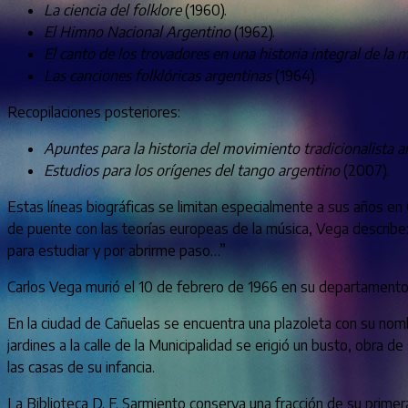
La ciencia del folklore
(1960).
El Himno Nacional Argentino
(1962).
El canto de los trovadores en una historia integral de la 
Las canciones folklóricas argentinas
(1964).
Recopilaciones posteriores:
Apuntes para la historia del movimiento tradicionalista a
Estudios para los orígenes del tango argentino
(2007).
Estas líneas biográficas se limitan especialmente a sus años en C
de puente con las teorías europeas de la música, Vega describe: 
para estudiar y por abrirme paso…”
Carlos Vega murió el 10 de febrero de 1966 en su departamento de
En la ciudad de Cañuelas se encuentra una plazoleta con su nombr
jardines a la calle de la Municipalidad se erigió un busto, obra
las casas de su infancia.
La Biblioteca D. F. Sarmiento conserva una fracción de su primer