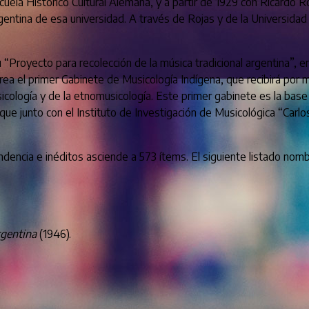
Escuela Histórico Cultural Alemana, y a partir de 1929 con Ricardo
Argentina de esa universidad. A través de Rojas y de la Universida
Proyecto para recolección de la música tradicional argentina”, en
ea el primer Gabinete de Musicología Indígena, que recibirá por m
icología y de la etnomusicología. Este primer gabinete es la base 
, que junto con el Instituto de Investigación de Musicológica “Car
ondencia e inéditos asciende a 573 ítems. El siguiente listado nomb
rgentina
(1946).