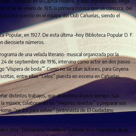
rarias, editadas en la Capital Federal, y aquí digitalizadas, Vega
do el 16 de enero de 1915 la primera crónica que se conozca, del
pará ese puesto en el equipo del Club Cañuelas, siendo el
eca Popular, en 1927. De esta última –hoy Biblioteca Popular D. F.
on diecisiete números.
ograma de una velada literario- musical organizada por la
go 24 de septiembre de 1916, intervino como actor en dos pasos
ogo ‘Víspera de boda’”. Como no se citan autores, para Goyena
escritas, entre ellas “Celos” puesta en escena en Cañuelas,
eñar distintos trabajos, que abandona al poco tiempo. Sus
r la música, colaborar en las “mejores revistas” y preparar sus
Horne: “se iba para volver” (entrevista de El Ciudadano
ales (hoy “Bernardino Rivadavia”) donde tuvo maestros de la