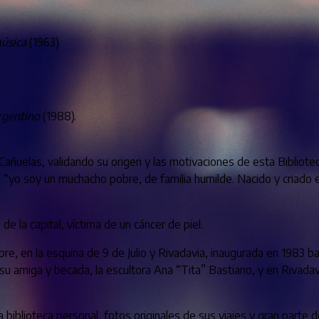
música
(1963).
rgentino
(1988).
añuelas, validando su origen y las motivaciones de esta Biblioteca D
“yo soy un muchacho pobre, de familia humilde. Nacido y criado en 
 la capital, víctima de un cáncer de piel.
e, en la esquina de 9 de Julio y Rivadavia, inaugurada en 1983 bajo
 de su amiga y becada, la escultora Ana “Tita” Bastiano, y en Riva
a biblioteca personal, fotos originales de sus viajes y gran parte 