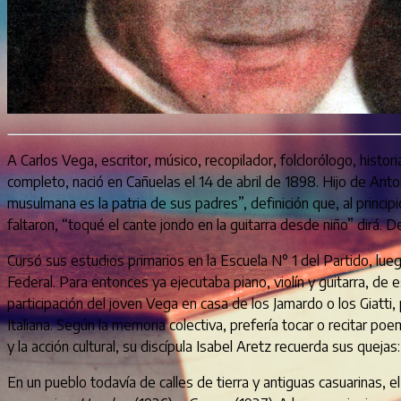
A Carlos Vega, escritor, músico, recopilador, folclorólogo, histor
completo, nació en Cañuelas el 14 de abril de 1898. Hijo de An
musulmana es la patria de sus padres”, definición que, al princip
faltaron, “toqué el cante jondo en la guitarra desde niño” dirá.
Cursó sus estudios primarios en la Escuela N° 1 del Partido, lu
Federal. Para entonces ya ejecutaba piano, violín y guitarra, de
participación del joven Vega en casa de los Jamardo o los Giatti, 
Italiana. Según la memoria colectiva, prefería tocar o recitar p
y la acción cultural, su discípula Isabel Aretz recuerda sus quej
En un pueblo todavía de calles de tierra y antiguas casuarinas, 