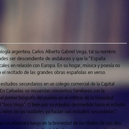
cología argentina. Carlos Alberto Gabriel Vega, tal su nombre
dades ser descendiente de andaluces y que la “España
icales en relación con Europa. En su hogar, música y poesía no
n el recitado de las grandes obras españolas en verso.
estudios secundarios en un colegio comercial de la Capital
 En Cañuelas se recuerdan conciertos familiares con la
 el primer biógrafo del pueblo en el edificio de la Sociedad
 el “loco Vega”. O bien por su impulso desmedido hacia el estudio
os niños de las ciudades ya hacían sus estudios secundarios”.
que se plasmará luego en la brevedad de los títulos de sus dos