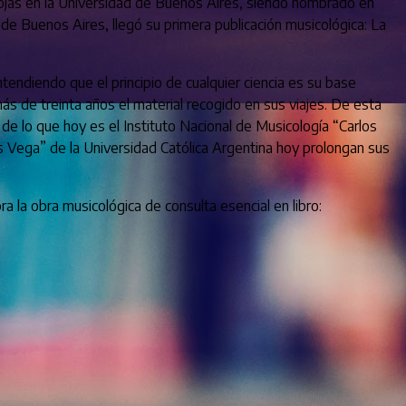
 Rojas en la Universidad de Buenos Aires, siendo nombrado en
d de Buenos Aires, llegó su primera publicación musicológica: La
tendiendo que el principio de cualquier ciencia es su base
ás de treinta años el material recogido en sus viajes. De esta
de lo que hoy es el Instituto Nacional de Musicología “Carlos
los Vega” de la Universidad Católica Argentina hoy prolongan sus
ra la obra musicológica de consulta esencial en libro: