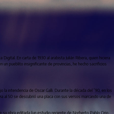
igital. En carta de 1930 al arabista Julián Ribera, quien hiciera
un pueblito insignificante de provincias, he hecho sacrificios
 la intendencia de Oscar Galli. Durante la década del ’90, en los
davia al 50 se descubrió una placa con sus versos marcando una de
de su obra editada (un estudio reciente de Norberto Pablo Cirio