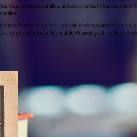
rlos Vega, entre cuadernillos, artículos y cartas). Mientras que e
rsonales.
 Surero "Carlos Vega". A 50 años de su desaparición física, en 20
 CD a cargo del Instituto Nacional de Musicología, la revaloración 