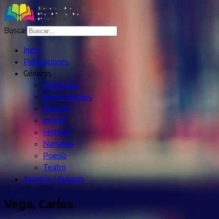
Buscar
Inicio
Publicaciones
Géneros
Antologías
Artes Visuales
Ciencias
Infantil
Historia
Narrativa
Poesía
Teatro
Autores / Autoras
Vega, Carlos