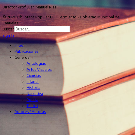
Director Prof. Juan Manuel Rizzi
© 2026 Biblioteca Popular D. F. Sarmiento - Gobierno Municipal de
Cañuelas
Buscar
Sign In
Inicio
Publicaciones
Géneros
Antologías
Artes Visuales
Ciencias
Infantil
Historia
Narrativa
Poesía
Teatro
Autores / Autoras