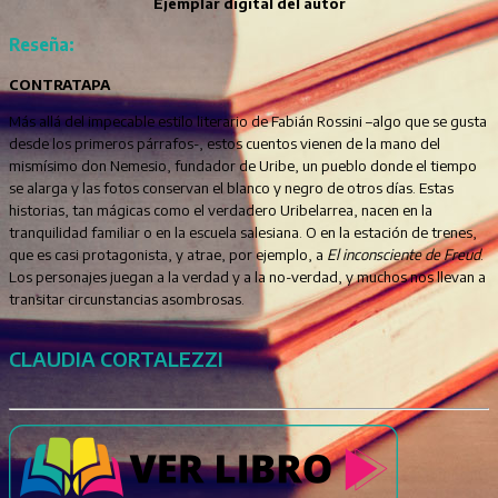
Ejemplar digital del autor
Reseña:
CONTRATAPA
Más allá del impecable estilo literario de Fabián Rossini –algo que se gusta
desde los primeros párrafos-, estos cuentos vienen de la mano del
mismísimo don Nemesio, fundador de Uribe, un pueblo donde el tiempo
se alarga y las fotos conservan el blanco y negro de otros días. Estas
historias, tan mágicas como el verdadero Uribelarrea, nacen en la
tranquilidad familiar o en la escuela salesiana. O en la estación de trenes,
que es casi protagonista, y atrae, por ejemplo, a
El inconsciente de Freud
.
Los personajes juegan a la verdad y a la no-verdad, y muchos nos llevan a
transitar circunstancias asombrosas.
CLAUDIA CORTALEZZI