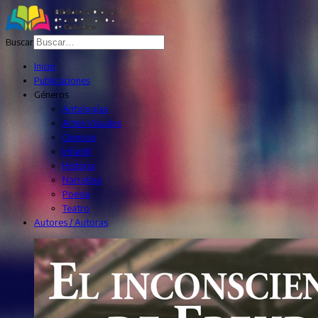
Buscar
Inicio
Publicaciones
Géneros
Antologías
Artes Visuales
Ciencias
Infantil
Historia
Narrativa
Poesía
Teatro
Autores / Autoras