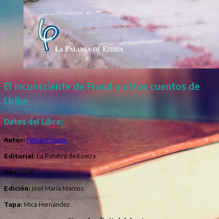
El inconsciente de Freud y otros cuentos de
Uribe
Datos del Libro:
Autor:
Fabián Rossini.
Editorial:
La Palabra de Ezeiza.
Año:
2018.
Edición:
José María Marcos.
Tapa:
Mica Hernández.