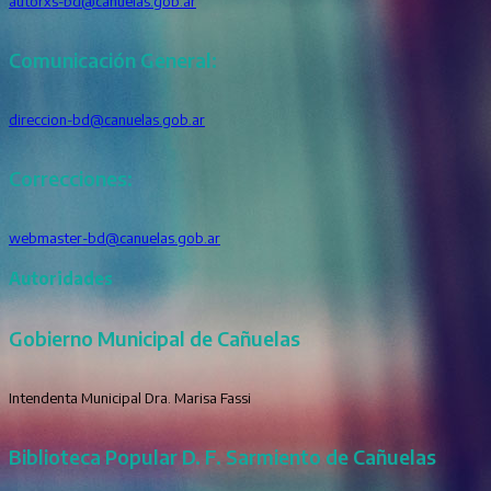
autorxs-bd@canuelas.gob.ar
Comunicación General:
direccion-bd@canuelas.gob.ar
Correcciones:
webmaster-bd@canuelas.gob.ar
Autoridades
Gobierno Municipal de Cañuelas
Intendenta Municipal Dra. Marisa Fassi
Biblioteca Popular D. F. Sarmiento de Cañuelas