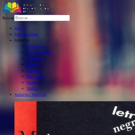
Buscar
Inicio
Publicaciones
Géneros
Antologías
Artes Visuales
Ciencias
Infantil
Historia
Narrativa
Poesía
Teatro
Autores / Autoras