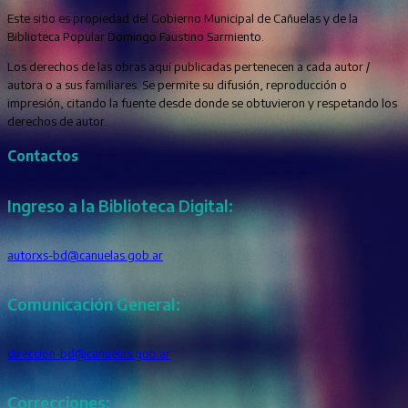
Este sitio es propiedad del Gobierno Municipal de Cañuelas y de la
Biblioteca Popular Domingo Faustino Sarmiento.
Los derechos de las obras aquí publicadas pertenecen a cada autor /
autora o a sus familiares. Se permite su difusión, reproducción o
impresión, citando la fuente desde donde se obtuvieron y respetando los
derechos de autor.
Contactos
Ingreso a la Biblioteca Digital:
autorxs-bd@canuelas.gob.ar
Comunicación General:
direccion-bd@canuelas.gob.ar
Correcciones: