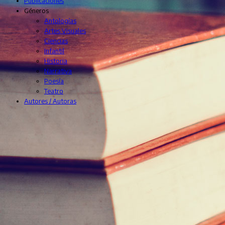
Publicaciones
Géneros
Antologías
Artes Visuales
Ciencias
Infantil
Historia
Narrativa
Poesía
Teatro
Autores / Autoras