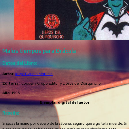
Malos tiempos para Drácula
Datos del Libro:
Autor
:
Jorge Claudio Morhain.
Editorial
: Coquena Grupo Editor y Libros del Quirquincho.
Año
: 1996.
Ejemplar digital del autor
Reseña:
Si sacas la mano por debajo de la sábana, seguro que algo te la muerde. Si
pisas las rayas de las baldosas, te convertís en sapo alienígeno. Si te