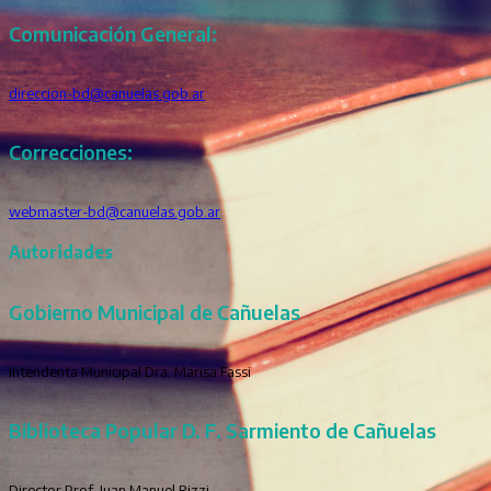
Comunicación General:
direccion-bd@canuelas.gob.ar
Correcciones:
webmaster-bd@canuelas.gob.ar
Autoridades
Gobierno Municipal de Cañuelas
Intendenta Municipal Dra. Marisa Fassi
Biblioteca Popular D. F. Sarmiento de Cañuelas
Director Prof. Juan Manuel Rizzi