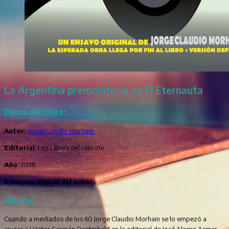
La Argentina premonitoria en El Eternauta
Datos del Libro:
Autor:
Jorge Claudio Morhain.
Editorial
: Los Libros del rebrote.
Año
:
2018.
Ejemplar digital del autor.
Reseña:
Cuando a mediados de los 60 Jorge Claudio Morhain se lo empezó a
cruzar a Héctor Germán Oesterheld en la editorial de José Alegre Asmar,