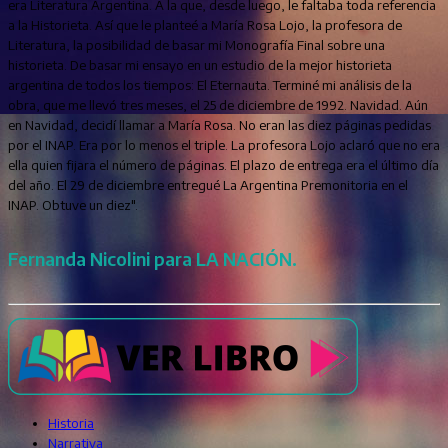
era Literatura Argentina. A la que, desde luego, le faltaba toda referencia
a la Historieta. Así que le planteé a María Rosa Lojo, la profesora de
Literatura, la posibilidad de basar mi Monografía Final sobre una
historieta. De basar mi ensayo en un estudio de la mejor historieta
argentina de todos los tiempos: El Eternauta. Terminé mi análisis de la
obra, que me llevó tres meses, el 25 de diciembre de 1992. Navidad. Aún
en Navidad, decidí llamar a María Rosa. No eran las diez páginas pedidas
por el INAP. Era por lo menos el triple. La profesora Lojo aclaró que no era
ella quien fijara el número de páginas. El plazo de entrega era el último día
del año. El 29 de diciembre entregué La Argentina Premonitoria en el
INAP. Obtuve un diez".
Fernanda Nicolini para LA NACIÓN.
Historia
Narrativa