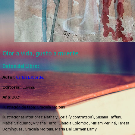
Olor a vida, gusto a muerte
Datos del Libro:
Autor
:
Carlos Laborde.
Editorial:
Luvina.
Año
: 2021.
Ilustración de tapa: Graciela Molteni
Ilustraciones interiores: Nathaly Soriá (y contratapa), Susana Taffuni,
Mabel Salgueiro, Viviana Ferro, Claudia Colombo, Miriam Perliné, Teresa
Domínguez, Graciela Molteni, María Del Carmen Lamy.