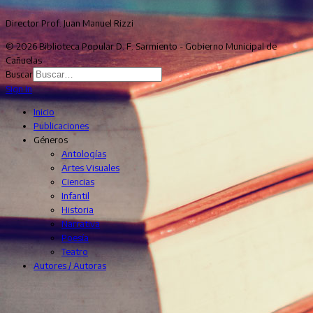
Director Prof. Juan Manuel Rizzi
© 2026 Biblioteca Popular D. F. Sarmiento - Gobierno Municipal de
Cañuelas
Buscar
Sign In
Inicio
Publicaciones
Géneros
Antologías
Artes Visuales
Ciencias
Infantil
Historia
Narrativa
Poesía
Teatro
Autores / Autoras