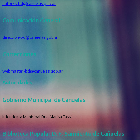
autorxs-bd@canuelas.gob.ar
Comunicación General:
direccion-bd@canuelas.gob.ar
Correcciones:
webmaster-bd@canuelas.gob.ar
Autoridades
Gobierno Municipal de Cañuelas
Intendenta Municipal Dra. Marisa Fassi
Biblioteca Popular D. F. Sarmiento de Cañuelas