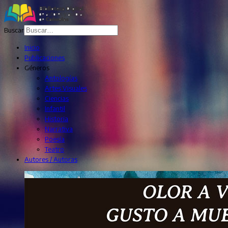
Buscar
Inicio
Publicaciones
Géneros
Antologías
Artes Visuales
Ciencias
Infantil
Historia
Narrativa
Poesía
Teatro
Autores / Autoras