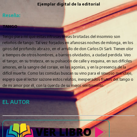
Ejemplar digital de la editorial
Reseña:
TANGO
Tengo para mí que estas intrusas líneas brotadas del insomnio son
retoños de tango. Tal vez forjados en afanosas noches de milonga, en los
giros del profundo abrazo, en el arrullo de don Carlos Di Sarli. Tienen olor
a tiempos de otros hombres, a barrios olvidados, a ciudad perdida. Veo
el tango; en su tristeza, en su pulsación de calle y esquina, en sus difíciles
amores, en la sangre del coraje, en las agonías, y en la presencia de la
difícil muerte. Como las comidas buscan su vino para el sinuoso maridaje,
espero que el lector sazone estos relatos, inesperados frutos del tango o
de mi amor por él, con la cuerda de su mejor sentimiento.
EL AUTOR