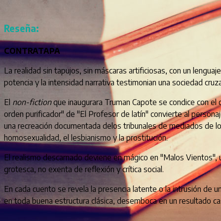
Reseña:
CONTRATAPA
La realidad sin tapujos, sin máscaras artificiosas, con un lengua
potencia y la intensidad narrativa testimonian una sociedad cruzad
El
non-fiction
que inaugurara Truman Capote se condice con el cu
orden purificador" de "El Profesor de latín" convierte al person
una recreación documentada delos tribunales de mediados de los
homosexualidad, el lesbianismo y la prostitución.
El realismo descarnado deviene en mágico en "Malos Vientos", un
grotesca, no exenta de reflexión y crítica social.
En cada cuento se revela la presencia latente o la intrusión d
en toda buena estructura clásica, desemboca en un resultado casi