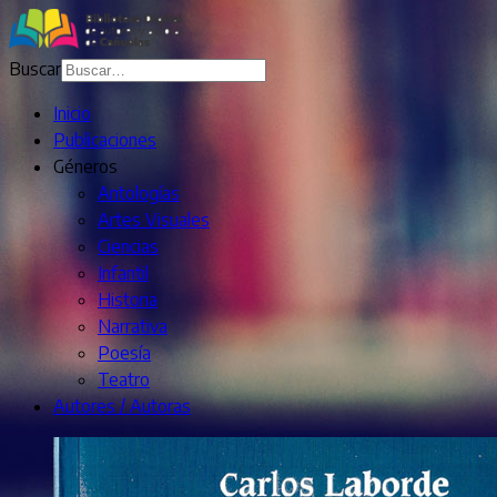
Buscar
Inicio
Publicaciones
Géneros
Antologías
Artes Visuales
Ciencias
Infantil
Historia
Narrativa
Poesía
Teatro
Autores / Autoras