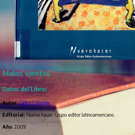
Malos vientos
Datos del Libro:
Autor
:
Carlos Laborde.
Editorial:
Nuevo hacer. Grupo editor latinoamericano.
Año
: 2009.