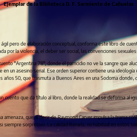
Ejemplar de la Biblioteca D. F. Sarmiento de Cañuelas
je ágil pero de elaboración conceptual, conforma este libro de cue
a por la violencia, el deber ser social, las convenciones sexuales y
ento "Argentina 78", donde el parricidio no ve la sangre que alu
aje en un asesino serial. Ese orden superior contiene una ideología
 años 50, que trasmuta a Buenos Aires en una Sodoma donde, detr
 cuento que da título al libro, donde la realidad se deforma al i
e una amenaza, que al decir de Raymond Carver impulsa la trama c
 siempre sorpresivo. La calidad literaria, no habitual en estos ti