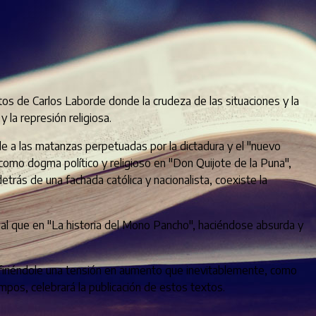
ntos de Carlos Laborde donde la crudeza de las situaciones y la
 la represión religiosa.
de a las matanzas perpetuadas por la dictadura y el "nuevo
 como dogma político y religioso en "Don Quijote de la Puna",
ás de una fachada católica y nacionalista, coexiste la
gual que en "La historia del Mono Pancho", haciéndose absurda y
onfiriéndole una tensión en aumento que inevitablemente, como
empos, celebrará la publicación de estos textos.