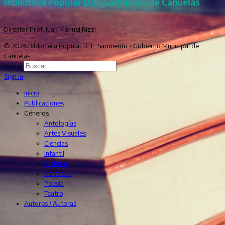
Biblioteca Popular D. F. Sarmiento de Cañuelas
Director Prof. Juan Manuel Rizzi
© 2026 Biblioteca Popular D. F. Sarmiento - Gobierno Municipal de
Cañuelas
Buscar
Sign In
Inicio
Publicaciones
Géneros
Antologías
Artes Visuales
Ciencias
Infantil
Historia
Narrativa
Poesía
Teatro
Autores / Autoras