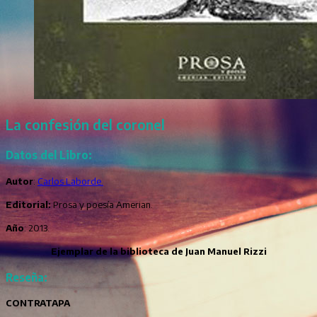
La confesión del coronel
Datos del Libro:
Autor
:
Carlos Laborde.
Editorial:
Prosa y poesía Amerian.
Año
: 2013.
Ejemplar de la biblioteca de Juan Manuel Rizzi
Reseña:
CONTRATAPA