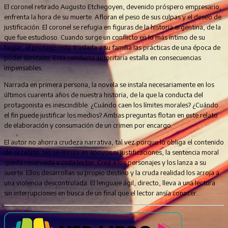
El coronel retirado Augusto Etchegoyen, devenido próspero empresario,
enfrenta la hora de su muerte. Afloran el peso de sus culpas y el deseo de
justificación. El coronel se refugia en figuras de la historia argentina, de la
que fue estudioso. Cuando surge un conflicto en lo más íntimo de su
hogar, el protagonista traslada a su familia las prácticas de una época de
poder ilimitado. Esta conducta autoritaria estalla en consecuencias
impensables.
Narrada en primera persona, la novela se instala necesariamente en los
últimos cuarenta años de nuestra historia, de la que la conducta del
protagonista es inescindible. ¿Cuándo caen los límites morales? ¿Cuándo
el fin puede justificar los medios? Ambas preguntas flotan en este relato
de elaboración y consumación de un crimen por encargo.
El autor no ahorra crudeza narrativa, tal vez porque lo obliga el contenido
de su relato. No se enrola en apoyos ni justificaciones, la sentencia moral
queda reservada a cada lector. Crea a los personajes y los lanza a su
suerte. Ellos desarrollan su propio destino y la cruda realidad los arroja a
una violencia descontrolada. El lenguaje ágil, directo, lleva a una lectura
sin interrupciones en busca de un final que el lector ansía conocer.