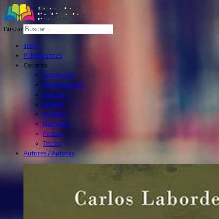
Buscar
Inicio
Publicaciones
Géneros
Antologías
Artes Visuales
Ciencias
Infantil
Historia
Narrativa
Poesía
Teatro
Autores / Autoras