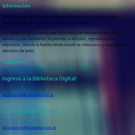
Información
Este sitio es propiedad del Gobierno Municipal de Cañuelas y de la
Biblioteca Popular Domingo Faustino Sarmiento.
Los derechos de las obras aquí publicadas pertenecen a cada autor /
autora o a sus familiares. Se permite su difusión, reproducción o
impresión, citando la fuente desde donde se obtuvieron y respetando los
derechos de autor.
Contactos
Ingreso a la Biblioteca Digital:
autorxs-bd@canuelas.gob.ar
Comunicación General:
direccion-bd@canuelas.gob.ar