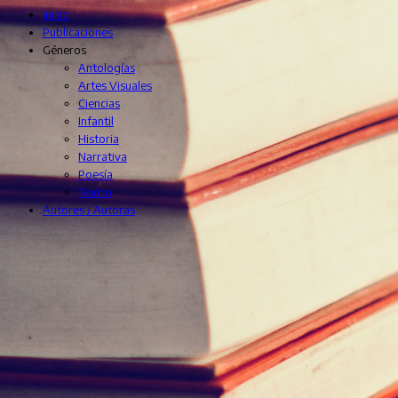
Inicio
Publicaciones
Géneros
Antologías
Artes Visuales
Ciencias
Infantil
Historia
Narrativa
Poesía
Teatro
Autores / Autoras