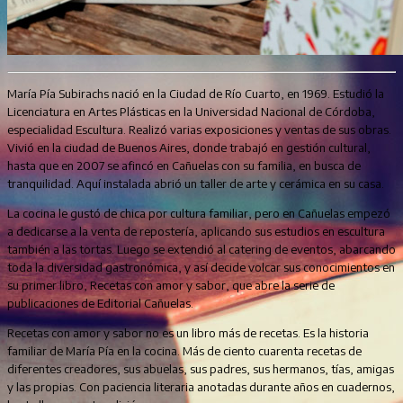
María Pía Subirachs nació en la Ciudad de Río Cuarto, en 1969. Estudió la
Licenciatura en Artes Plásticas en la Universidad Nacional de Córdoba,
especialidad Escultura. Realizó varias exposiciones y ventas de sus obras.
Vivió en la ciudad de Buenos Aires, donde trabajó en gestión cultural,
hasta que en 2007 se afincó en Cañuelas con su familia, en busca de
tranquilidad. Aquí instalada abrió un taller de arte y cerámica en su casa.
La cocina le gustó de chica por cultura familiar, pero en Cañuelas empezó
a dedicarse a la venta de repostería, aplicando sus estudios en escultura
también a las tortas. Luego se extendió al catering de eventos, abarcando
toda la diversidad gastronómica, y así decide volcar sus conocimientos en
su primer libro, Recetas con amor y sabor, que abre la serie de
publicaciones de Editorial Cañuelas.
Recetas con amor y sabor no es un libro más de recetas. Es la historia
familiar de María Pía en la cocina. Más de ciento cuarenta recetas de
diferentes creadores, sus abuelas, sus padres, sus hermanos, tías, amigas
y las propias. Con paciencia literaria anotadas durante años en cuadernos,