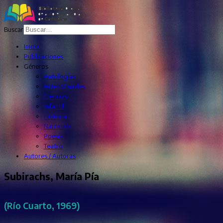
Buscar
Inicio
Publicaciones
Géneros
Antologías
Artes Visuales
Ciencias
Infantil
Historia
Narrativa
Poesía
Teatro
Autores / Autoras
Subirachs, María Pía
(Río Cuarto, 1969)