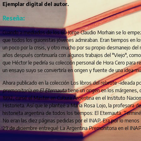
Ejemplar digital del autor.
Reseña:
Cuando a mediados de los 60 Jorge Claudio Morhain se lo empezó 
que todos los guionistas jóvenes admiraban. Eran tiempos en los 
un poco por la crisis, y otro mucho por su propio desmanejo de
años después continuaría con algunos trabajos del "Viejo", com
que Héctor le pediría su colección personal de Hora Cero para r
un ensayo suyo se convertiría en origen y fuente de una idea muc
Ahora publicado en la colección Los libros del rebrote –ideada p
premonitoria en El Eternauta
tiene un origen en los márgenes, c
1992, cursé el Master en Cultura Argentina en el Instituto Nacion
Historieta. Así que le planteé a María Rosa Lojo, la profesora de
historieta argentina de todos los tiempos: El Eternauta. Terminé
No eran las diez páginas pedidas por el INAP. Era por lo menos el 
29 de diciembre entregué La Argentina Premonitoria en el INAP