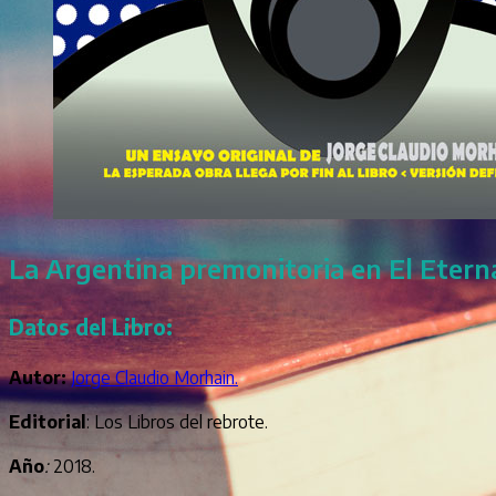
La Argentina premonitoria en El Etern
Datos del Libro:
Autor:
Jorge Claudio Morhain.
Editorial
: Los Libros del rebrote.
Año
:
2018.