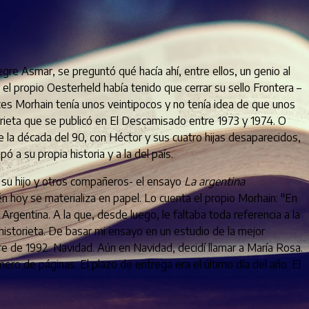
re Asmar, se preguntó qué hacía ahí, entre ellos, un genio al
el propio Oesterheld había tenido que cerrar su sello Frontera –
es Morhain tenía unos veintipocos y no tenía idea de que unos
torieta que se publicó en El Descamisado entre 1973 y 1974. O
la década del 90, con Héctor y sus cuatro hijas desaparecidos,
a su propia historia y a la del país.
or su hijo y otros compañeros- el ensayo
La argentina
n hoy se materializa en papel. Lo cuenta el propio Morhain: "En
 Argentina. A la que, desde luego, le faltaba toda referencia a la
 historieta. De basar mi ensayo en un estudio de la mejor
bre de 1992. Navidad. Aún en Navidad, decidí llamar a María Rosa.
mero de páginas. El plazo de entrega era el último día del año. El