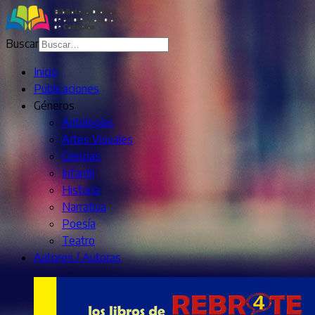
Buscar
Inicio
Publicaciones
Géneros
Antologías
Artes Visuales
Ciencias
Infantil
Historia
Narrativa
Poesía
Teatro
Autores / Autoras