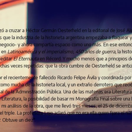
a cruzar a Héctor Germán Oesterheld en la editorial de José Aleg
que la industria de la historieta argentina empezaba a flaquear y 
l negocio- y ahora compartía espacio como uno más. En ese entonc
o en
Latinoamérica y el imperialismo, 450 años de guerra
, la his
eeditar
El Eternauta
en Récord. Y mucho menos que a principios de 
has veces repetidas: que la obra cumbre de Oesterheld se anticipó 
or el recientemente fallecido Ricardo Felipe Ávila y coordinada p
omo mucha de la historieta local, y un extraño derrotero que recié
al de la Administración Pública. Una de las materias era Literatura
 Literatura, la posibilidad de basar mi Monografía Final sobre una
 mi análisis de la obra, que me llevó tres meses, el 25 de diciem
triple. La profesora Lojo aclaró que no era ella quien fijara el nú
. Obtuve un diez".