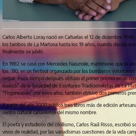
Carlos Alberto Loray nació en Cañuelas el 12 de diciembre 1949,
los tambos de La Martona hasta los 19 años, cuando decide acerc
finalmente se jubiló.
En 1982 se casó con Mercedes Nascroile, matrimonio que le dio tre
los ´80, en un festival organizado por los bomberos voluntarios
seguir. Poco tiempo después obtuvo el primer premio en un conc
Krusich” de la Sociedad de Escritores Tradicionalistas de La Plat
“Fogoneando” por esos años también obtuvo dos primeros pre
A partir del año 2000 publicó tres libros más de edición artesan
centro cultural cañuelense del mismo nombre.
El poeta y estudioso del criollismo, Carlos Raúl Risso, escribió 
visos de realidad, por las variadísimas cuestiones de la vida c