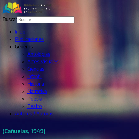
Buscar
Inicio
Publicaciones
Géneros
Antologías
Artes Visuales
Ciencias
Infantil
Historia
Narrativa
Poesía
Teatro
Autores / Autoras
(Cañuelas, 1949)