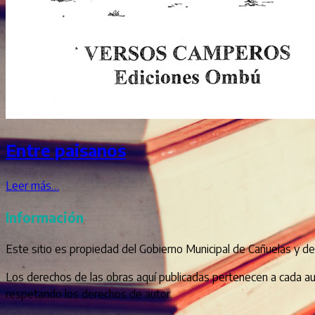
Entre paisanos
Leer más…
Información
Este sitio es propiedad del Gobierno Municipal de Cañuelas y d
Los derechos de las obras aquí publicadas pertenecen a cada aut
respetando los derechos de autor.