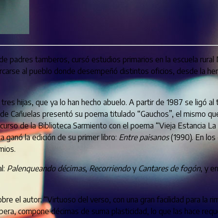
 de padres tamberos, cursó estudios primarios en la escuela rural
arse al pueblo donde desempeñó distintos oficios, desde la herre
s hijas, que ya lo han hecho abuelo. A partir de 1987 se ligó al t
 de Cañuelas presentó su poema titulado “Gauchos”, el mismo que 
urso de la Biblioteca Sarmiento con el poema “Vieja Estancia La 
a ganó la edición de su primer libro:
Entre paisanos
(1990). En los
mios.
al:
Palenqueando décimas
,
Recorriendo
y
Cantares de fogón
, y e
sobre el autor: “Virtuoso del verso, con una gran facilidad para la 
ampera, compone décimas de suma plasticidad, lo que las hace requ