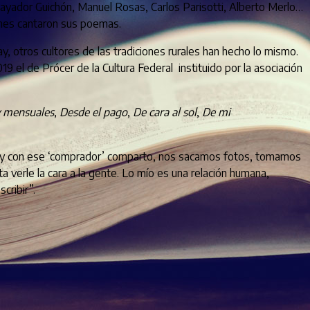
el payador Guichón, Manuel Rosas, Carlos Parisotti, Alberto Merlo…
enes cantaron sus poemas.
ay, otros cultores de las tradiciones rurales han hecho lo mismo.
9 el de Prócer de la Cultura Federal instituido por la asociación
y mensuales
,
Desde el pago
,
De cara al sol
,
De mi
lija…y con ese ‘comprador’ comparto, nos sacamos fotos, tomamos
 verle la cara a la gente. Lo mío es una relación humana,
cribir”.