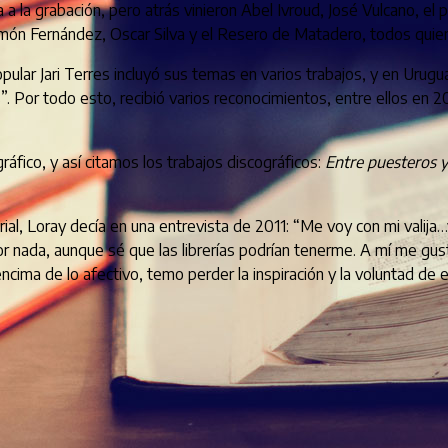
ra a la grabación, pero atrás vinieron Abel Ivroud, José Vulcano, 
Ramón Fernández, Oscar Silva y el Resero de Matadero, todos qui
opular Jari Terres incluyó sus temas en varios trabajos, y en Urugu
. Por todo esto, recibió varios reconocimientos, entre ellos en 201
áfico, y así citamos los trabajos discográficos:
Entre puesteros 
torial, Loray decía en una entrevista de 2011: “Me voy con mi va
 nada, aunque sé que las librerías podrían tenerme. A mí me gusta
ncima de lo afectivo, temo perder la inspiración y la voluntad de es