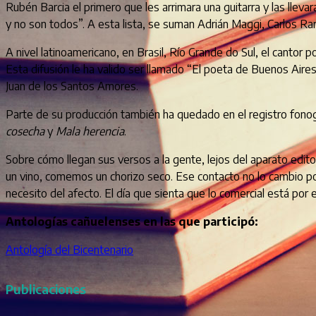
Rubén Barcia el primero que les arrimara una guitarra y las lleva
y no son todos”. A esta lista, se suman Adrián Maggi, Carlos 
A nivel latinoamericano, en Brasil, Río Grande do Sul, el cantor p
Esta difusión le ha valido ser llamado “El poeta de Buenos Aires”
Juan de los Santos Amores.
Parte de su producción también ha quedado en el registro fonogr
cosecha
y
Mala herencia
.
Sobre cómo llegan sus versos a la gente, lejos del aparato edi
un vino, comemos un chorizo seco. Ese contacto no lo cambio por
necesito del afecto. El día que sienta que lo comercial está por e
Antologías cañuelenses en las que participó:
Antología del Bicentenario
Publicaciones