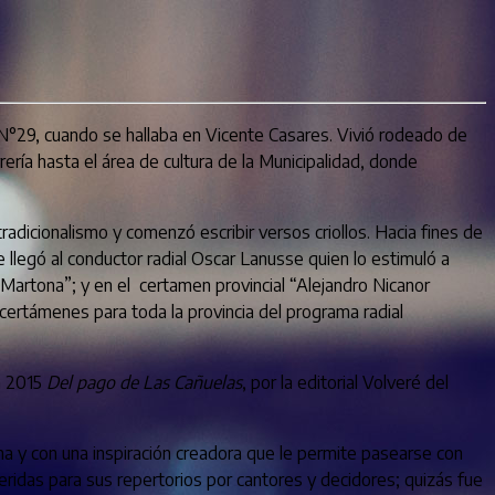
 N°29, cuando se hallaba en Vicente Casares. Vivió rodeado de
ría hasta el área de cultura de la Municipalidad, donde
radicionalismo y comenzó escribir versos criollos. Hacia fines de
llegó al conductor radial Oscar Lanusse quien lo estimuló a
Martona”; y en el certamen provincial “Alejandro Nicanor
 certámenes para toda la provincia del programa radial
n 2015
Del pago de Las Cañuelas
, por la editorial Volveré del
rima y con una inspiración creadora que le permite pasearse con
eridas para sus repertorios por cantores y decidores; quizás fue