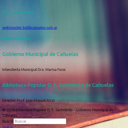
Correcciones:
webmaster-bd@canuelas.gob.ar
Autoridades
Gobierno Municipal de Cañuelas
Intendenta Municipal Dra. Marisa Fassi
Biblioteca Popular D. F. Sarmiento de Cañuelas
Director Prof. Juan Manuel Rizzi
© 2026 Biblioteca Popular D. F. Sarmiento - Gobierno Municipal de
Cañuelas
Buscar
Sign In