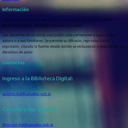
Información
Este sitio es propiedad del Gobierno Municipal de Cañuelas y de la
Biblioteca Popular Domingo Faustino Sarmiento.
Los derechos de las obras aquí publicadas pertenecen a cada autor /
autora o a sus familiares. Se permite su difusión, reproducción o
impresión, citando la fuente desde donde se obtuvieron y respetando los
derechos de autor.
Contactos
Ingreso a la Biblioteca Digital:
autorxs-bd@canuelas.gob.ar
Comunicación General:
direccion-bd@canuelas.gob.ar