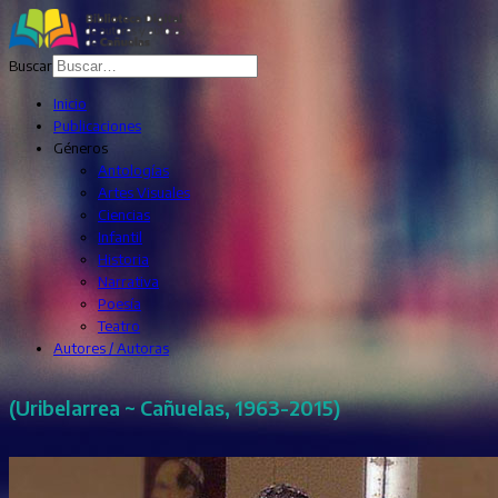
Buscar
Inicio
Publicaciones
Géneros
Antologías
Artes Visuales
Ciencias
Infantil
Historia
Narrativa
Poesía
Teatro
Autores / Autoras
(Uribelarrea ~ Cañuelas, 1963-2015)