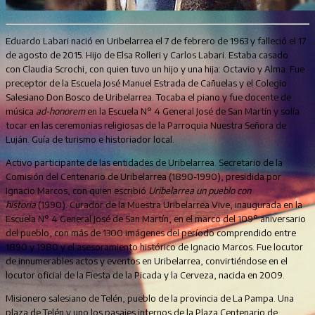
Eduardo Labari nació en Uribelarrea el 7 de febrero de 1963 y falleció el 17
de agosto de 2015. Hijo de Elsa Rolleri y Carlos Labari. Estaba casado
con Claudia Scrochi, con quien tuvo un hijo y una hija: Octavio y Alma. Fue
preceptor de la Escuela José Manuel Estrada de Cañuelas y el Colegio
Salesiano Don Bosco de Uribelarrea. Tocaba el piano y fue docente de
música
ad-honorem
en la Escuela N° 4 General José de San Martín y solía
tocar en las ceremonias religiosas de la Parroquia Nuestra Señora de
Luján. Guía de turismo e historiador local.
Activo participante de las entidades de Uribelarrea. Secretario de la
Comisión del Centenario de Uribelarrea (1890-1990), presidida por
Ignacio Marcos, con quien escribió
Uribelarrea un pueblo con
historia
(1990). Curador de la Muestra Uribelarrea Vive, inaugurada en la
Escuela N° 4 General José de San Martín, en el marco del 109° aniversario
del pueblo, con más de 1300 imágenes del período comprendido entre
1890 y 1980 y el asesoramiento histórico de Ignacio Marcos. Fue locutor
de innumerables actos y eventos en Uribelarrea, convirtiéndose en el
locutor oficial de la Fiesta de la Picada y la Cerveza, nacida en 2009.
Misionero salesiano de Telén, pueblo de la provincia de La Pampa. Una
plaza de Telén y uno los pasajes internos de la Plaza Centenario de