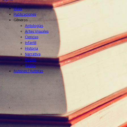
Inicio
Publicaciones
Géneros
Antologías
Artes Visuales
Ciencias
Infantil
Historia
Narrativa
Poesía
Teatro
Autores / Autoras