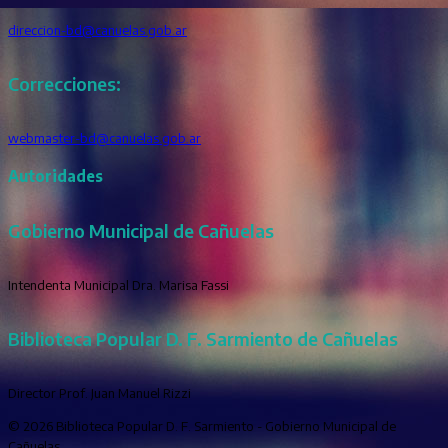
direccion-bd@canuelas.gob.ar
Correcciones:
webmaster-bd@canuelas.gob.ar
Autoridades
Gobierno Municipal de Cañuelas
Intendenta Municipal Dra. Marisa Fassi
Biblioteca Popular D. F. Sarmiento de Cañuelas
Director Prof. Juan Manuel Rizzi
© 2026 Biblioteca Popular D. F. Sarmiento - Gobierno Municipal de
Cañuelas