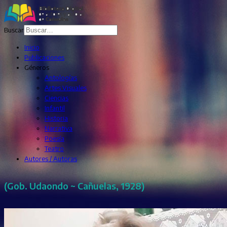
Buscar
Inicio
Publicaciones
Géneros
Antologías
Artes Visuales
Ciencias
Infantil
Historia
Narrativa
Poesía
Teatro
Autores / Autoras
(Gob. Udaondo ~ Cañuelas, 1928)