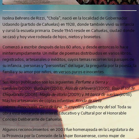
Isolina Behrens de Rizzi, “Chola”, nació en la localidad de Gobernador
Udaondo (partido de Cañuelas) en 1928, donde también vivió su infancia
y cursó la escuela primaria. Desde 1945 reside en Cañuelas, ciudad donde
se casó y hoy vive rodeada de hijos, nietos y bisnietos.
Comenzó a escribir después de los 60 años, y desde entonces lo hace
ininterrumpidamente. Un millar de poemas distribuidos en varios libros,
registrados, artesanales o inéditos, cuyos temas recorren los paisajes de
su infancia, personas y “personitas” del lugar, la pregunta por la poesía, la
familia y su amor por niños, en versos puros e inocentes.
Sus libros publicados son los siguientes:
Perfume a tierra y
cardales
(2000),
Burbujas
(2003),
Alas de cañaveral
(2005),
Bajo el sol de
Chiquilandia
(2006),
Magia de otoño
(2009) y
Mi barca de sueños
(2018).
Más los artesanales de coplas infantiles:
Ronda de siete
colores
,
Pinochuelo
,
Claro de luna
,
Trampolín
y
Copito rey del sol
. Toda su
obra está declarada de Interés Educativo y Cultural por el Honorable
Concejo Deliberante de Cañuelas.
Algunos reconocimientos: en 2003 fue homenajeada en la Legislatura de
la Provincia por la Comisión de la Mujer Bonaerense, como mujer de