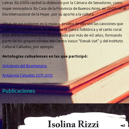
Letras. En 2004 recibió la distinción por la Cámara de Senadores, como
mujer innovadora. En Casa de la Provincia de Buenos Aires, en 2009, en el
Día Internacional de la Mujer, por su aporte a la cultura.
Otras de sus pasiones es la música, prueba de ello son las canciones que
pueblan sus poemarios, su amor por la danza folklórica y el canto coral.
Esta última actividad la ha desarrollado por más de 40 años, formando
parte de los grupos corales del Centro Vasco “Denak Vat” y del Instituto
Cultural Cañuelas, por ejemplo.
Antologías cañuelenses en las que participó:
Antología del Bicentenario
Antología Cañuelas 2011-2012
Publicaciones