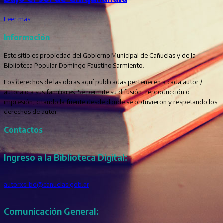
Leer más…
Información
Este sitio es propiedad del Gobierno Municipal de Cañuelas y de la
Biblioteca Popular Domingo Faustino Sarmiento.
Los derechos de las obras aquí publicadas pertenecen a cada autor /
autora o a sus familiares. Se permite su difusión, reproducción o
impresión, citando la fuente desde donde se obtuvieron y respetando los
derechos de autor.
Contactos
Ingreso a la Biblioteca Digital:
autorxs-bd@canuelas.gob.ar
Comunicación General: