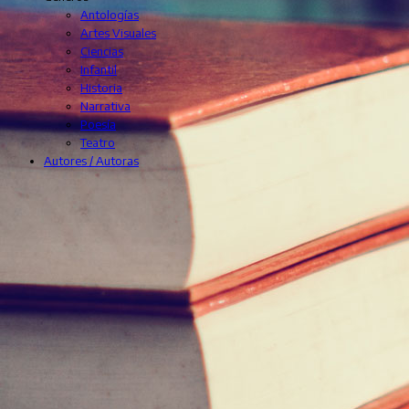
Antologías
Artes Visuales
Ciencias
Infantil
Historia
Narrativa
Poesía
Teatro
Autores / Autoras