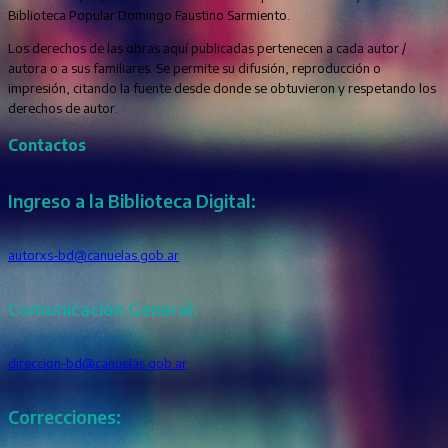
Biblioteca Popular Domingo Faustino Sarmiento.
Los derechos de las obras aquí publicadas pertenecen a cada autor /
autora o a sus familiares. Se permite su difusión, reproducción o
impresión, citando la fuente desde donde se obtuvieron y respetando los
derechos de autor.
Contactos
Ingreso a la Biblioteca Digital:
autorxs-bd@canuelas.gob.ar
Comunicación General:
direccion-bd@canuelas.gob.ar
Correcciones: