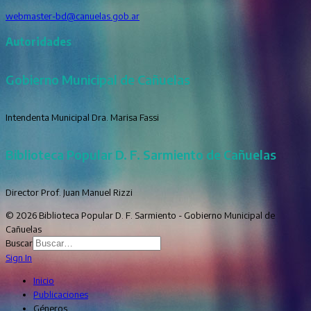
webmaster-bd@canuelas.gob.ar
Autoridades
Gobierno Municipal de Cañuelas
Intendenta Municipal Dra. Marisa Fassi
Biblioteca Popular D. F. Sarmiento de Cañuelas
Director Prof. Juan Manuel Rizzi
© 2026 Biblioteca Popular D. F. Sarmiento - Gobierno Municipal de
Cañuelas
Buscar
Sign In
Inicio
Publicaciones
Géneros