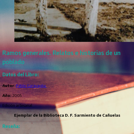
Ramos generales. Relatos e historias de un
poblado
Datos del Libro:
Autor
:
Pablo Garavaglia.
Año:
2005.
Edición artesanal.
Ejemplar de la Biblioteca D. F. Sarmiento de Cañuelas
Reseña: