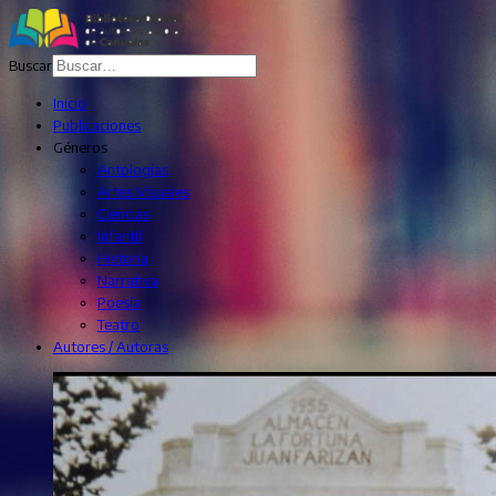
Buscar
Inicio
Publicaciones
Géneros
Antologías
Artes Visuales
Ciencias
Infantil
Historia
Narrativa
Poesía
Teatro
Autores / Autoras