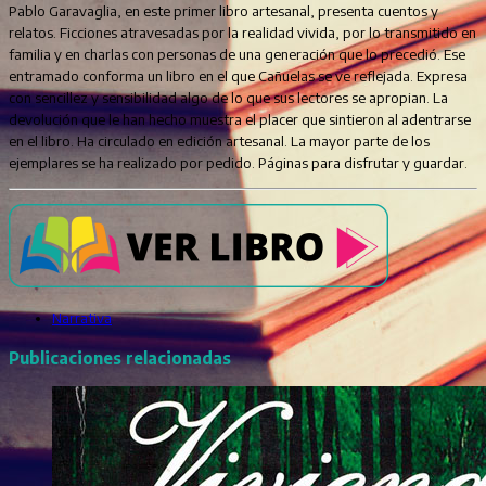
Pablo Garavaglia, en este primer libro artesanal, presenta cuentos y
relatos. Ficciones atravesadas por la realidad vivida, por lo transmitido en
familia y en charlas con personas de una generación que lo precedió. Ese
entramado conforma un libro en el que Cañuelas se ve reflejada. Expresa
con sencillez y sensibilidad algo de lo que sus lectores se apropian. La
devolución que le han hecho muestra el placer que sintieron al adentrarse
en el libro. Ha circulado en edición artesanal. La mayor parte de los
ejemplares se ha realizado por pedido. Páginas para disfrutar y guardar.
Narrativa
Publicaciones relacionadas