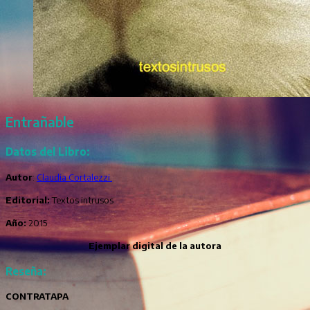
Entrañable
Datos del Libro:
Autor
:
Claudia Cortalezzi.
Editorial:
Textos intrusos
Año:
2015
Ejemplar digital de la autora
Reseña:
CONTRATAPA