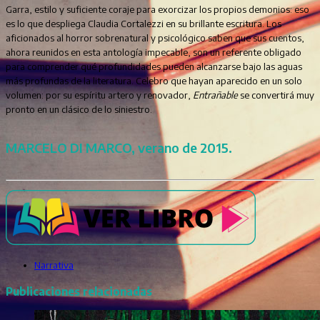
Garra, estilo y suficiente coraje para exorcizar los propios demonios: eso
es lo que despliega Claudia Cortalezzi en su brillante escritura. Los
aficionados al horror sobrenatural y psicológico saben que sus cuentos,
ahora reunidos en esta antología impecable, son un referente obligado
para comprender qué profundidades pueden alcanzarse bajo las aguas
más profundas de la literatura. Celebro que hayan aparecido en un solo
volumen: por su espíritu artero y renovador,
Entrañable
se convertirá muy
pronto en un clásico de lo siniestro.
MARCELO DI MARCO, verano de 2015.
Narrativa
Publicaciones relacionadas