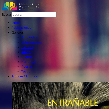
Buscar
Inicio
Publicaciones
Géneros
Antologías
Artes Visuales
Ciencias
Infantil
Historia
Narrativa
Poesía
Teatro
Autores / Autoras