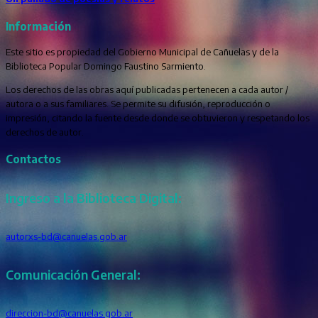
Información
Este sitio es propiedad del Gobierno Municipal de Cañuelas y de la
Biblioteca Popular Domingo Faustino Sarmiento.
Los derechos de las obras aquí publicadas pertenecen a cada autor /
autora o a sus familiares. Se permite su difusión, reproducción o
impresión, citando la fuente desde donde se obtuvieron y respetando los
derechos de autor.
Contactos
Ingreso a la Biblioteca Digital:
autorxs-bd@canuelas.gob.ar
Comunicación General:
direccion-bd@canuelas.gob.ar