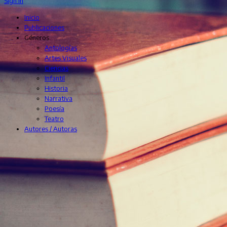
Sign In
Inicio
Publicaciones
Géneros
Antologías
Artes Visuales
Ciencias
Infantil
Historia
Narrativa
Poesía
Teatro
Autores / Autoras