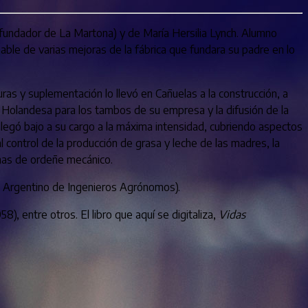
(fundador de La Martona) y de María Hersilia Lynch. Alumno
le de varias mejoras de la fábrica que fundara su padre en lo
s y suplementación lo llevó en Cañuelas a la construcción, a
aza Holandesa para los tambos de su empresa y la difusión de la
 llegó bajo a su cargo a la máxima intensidad, cubriendo aspectos
l control de la producción de grasa y leche de las madres, la
ernas de ordeñe mecánico.
ro Argentino de Ingenieros Agrónomos).
, entre otros. El libro que aquí se digitaliza,
Vidas