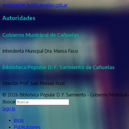
webmaster-bd@canuelas.gob.ar
Autoridades
Gobierno Municipal de Cañuelas
Intendenta Municipal Dra. Marisa Fassi
Biblioteca Popular D. F. Sarmiento de Cañuelas
Director Prof. Juan Manuel Rizzi
© 2026 Biblioteca Popular D. F. Sarmiento - Gobierno Municipal
Buscar
Sign In
Inicio
Publicaciones