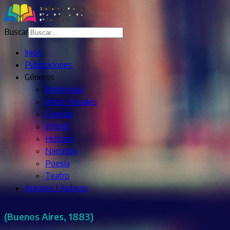
Buscar
Inicio
Publicaciones
Géneros
Antologías
Artes Visuales
Ciencias
Infantil
Historia
Narrativa
Poesía
Teatro
Autores / Autoras
(Buenos Aires, 1883)