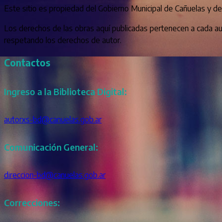
Este sitio es propiedad del Gobierno Municipal de Cañuelas y d
Los derechos de las obras aquí publicadas pertenecen a cada aut
respetando los derechos de autor.
Contactos
Ingreso a la Biblioteca Digital:
autorxs-bd@canuelas.gob.ar
Comunicación General:
direccion-bd@canuelas.gob.ar
Correcciones: