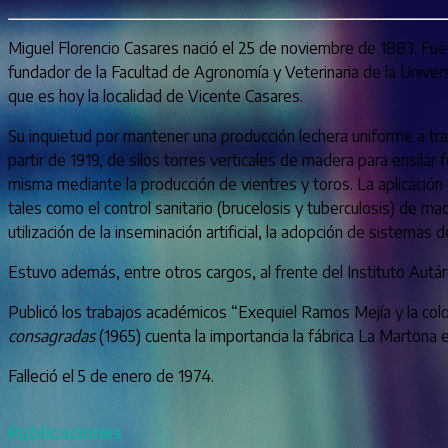
Miguel Florencio Casares nació el 25 de noviembre de 1883. Fue
fundador de la Facultad de Agronomía y Veterinaria de la Unive
que es hoy la localidad de Vicente Casares.
Su inquietud por mantener una producción lechera uniforme a tr
partir de 1919, de silos torres verticales de madera para ensilar
misma mediante la producción de vientres y toros. La aplicación 
tales como el control sanitario (brucelosis y tuberculosis) de ma
utilización de la inseminación artificial, la adopción de sistemas
Estuvo además, entre otros cargos, al frente del Instituto Autá
Publicó los trabajos académicos “Exequiel Ramos Mejía y la colon
consagradas
(1965) cuenta la importancia la fábrica La Martona en
Falleció el 5 de enero de 1974.
Publicaciones