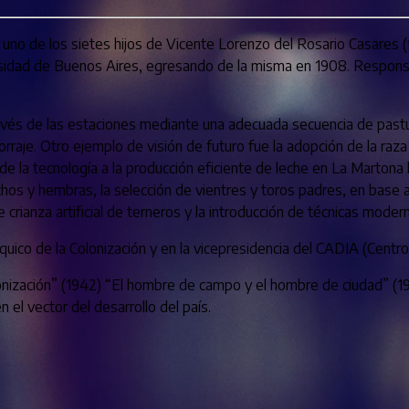
 uno de los sietes hijos de Vicente Lorenzo del Rosario Casares 
rsidad de Buenos Aires, egresando de la misma en 1908. Responsab
avés de las estaciones mediante una adecuada secuencia de pastura
 forraje. Otro ejemplo de visión de futuro fue la adopción de la r
de la tecnología a la producción eficiente de leche en La Martona
chos y hembras, la selección de vientres y toros padres, en base a
 de crianza artificial de terneros y la introducción de técnicas mod
rquico de la Colonización y en la vicepresidencia del CADIA (Cent
ización” (1942) “El hombre de campo y el hombre de ciudad” (1958)
 el vector del desarrollo del país.