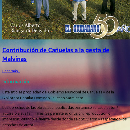
Contribución de Cañuelas a la gesta de
Malvinas
Leer más…
Información
Este sitio es propiedad del Gobierno Municipal de Cañuelas y de la
Biblioteca Popular Domingo Faustino Sarmiento.
Los derechos de las obras aquí publicadas pertenecen a cada autor /
autora o a sus familiares. Se permite su difusión, reproducción o
impresión, citando la fuente desde donde se obtuvieron y respetando los
derechos de autor.