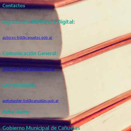
Contactos
Ingreso a la Biblioteca Digital:
autorxs-bd@canuelas.gob.ar
Comunicación General:
direccion-bd@canuelas.gob.ar
Correcciones:
webmaster-bd@canuelas.gob.ar
Autoridades
Gobierno Municipal de Cañuelas