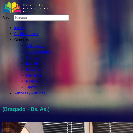
Buscar
Inicio
Publicaciones
Géneros
Antologías
Artes Visuales
Ciencias
Infantil
Historia
Narrativa
Poesía
Teatro
Autores / Autoras
(Bragado ~ Bs. As.)