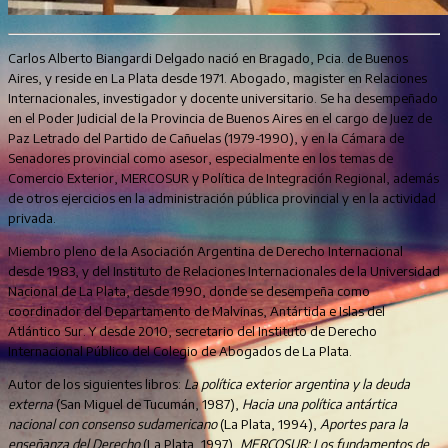
Carlos Alberto Biangardi Delgado nació en Bragado, Pcia. de Buenos
Aires, y reside en La Plata desde 1971. Abogado, magister en Relaciones
Internacionales, investigador y docente universitario. Se ha desempeñado
en el Poder Judicial de la Provincia de Buenos Aires en el cargo de Juez de
Paz Letrado del Partido de Cañuelas (1979-1990), y en la Cámara de
Senadores provincial como asesor, especialmente en los temas de
Comercio Exterior, MERCOSUR y Política de Integración Regional, además
de otros ejercicios en la administración pública provincial y en la actividad
privada.
Miembro pleno de la Asociación Argentina de Derecho Internacional
desde 1983, y del Instituto de Relaciones Internacionales de la Universidad
Nacional de La Plata, desde 1990, donde se desempeña como
coordinador del Departamento de Malvinas, Antártida e Islas del
Atlántico Sur. Y desde 2010, secretario del Instituto de Derecho
Internacional Público del Colegio de Abogados de La Plata.
Autor de los siguientes libros:
La política exterior argentina y la deuda
externa
(San Miguel de Tucumán, 1987),
Hacia una política antártica
nacional con consenso sudamericano
(La Plata, 1994),
Aportes para la
enseñanza del Derecho
(La Plata, 1997),
MERCOSUR: Los fundamentos de