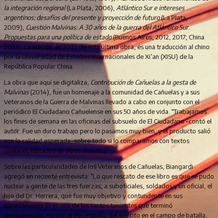
la integración regional
(La Plata, 2006),
Atlántico Sur e intereses
argentinos: desafíos del presente y proyección de futuro
(La Plata,
2009),
Cuestión Malvinas: A 30 años de la guerra del Atlántico Sur.
Propuestas para una política de estado
(Buenos Aires, 2012, 2017; China
2022). La edición de 2022 de esta última obra, es una traducción al chino
por la Universidad de Estudios Internacionales de Xi’an (XISU) de la
República Popular China.
La obra que aquí se digitaliza,
Contribución de Cañuelas a la gesta de
Malvinas
(2014), fue un homenaje a la comunidad de Cañuelas y a sus
Veteranos de la Guerra de Malvinas llevado a cabo en conjunto con el
periódico El Ciudadano Cañuelense en sus 50 años de vida. “Trabajamos
los fines de semana en las oficinas del subsuelo de El Ciudadano –contó el
autor. Fue un duro trabajo pero lo pasamos muy bien, y el producto salió
con la calidad esperada, sobre todo si lo comparamos con textos
similares editados en otros distritos”.
Sobre las particularidades de los Veteranos de Cañuelas, Biangardi
agregó en reciente entrevista: “Lo que rescato de ese libro es que se pudo
nuclear a gente de las tres fuerzas; a suboficiales, soldados y un oficial, el
hijo del Dr. Herrera, que fue muy objetivo y contundente en sus
apreciaciones. Él es uno de los tantos tenientes que terminó
desilusionado, no por el desempeño del ejército en el campo de batalla,