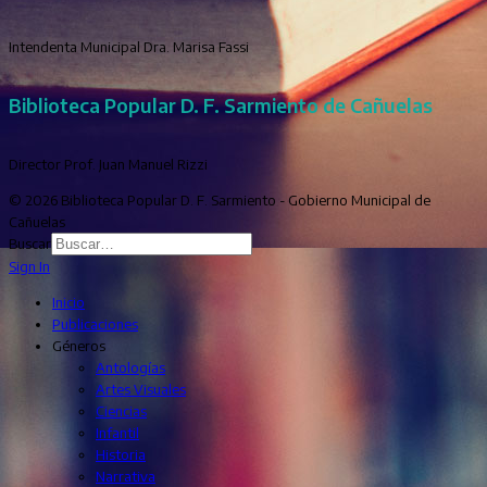
Intendenta Municipal Dra. Marisa Fassi
Biblioteca Popular D. F. Sarmiento de Cañuelas
Director Prof. Juan Manuel Rizzi
© 2026 Biblioteca Popular D. F. Sarmiento - Gobierno Municipal de
Cañuelas
Buscar
Sign In
Inicio
Publicaciones
Géneros
Antologías
Artes Visuales
Ciencias
Infantil
Historia
Narrativa