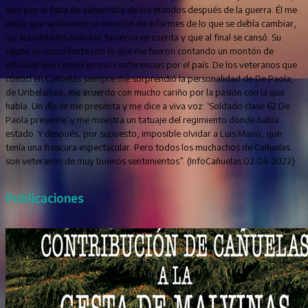
sino por la falta de autocrítica de los mandos después de la guerra. Él me
decía que se hicieron un montón de informes de lo que se debía cambiar,
las autoridades nunca lo tuvieron en cuenta y que al final se cansó. Su
relato es coincidente con lo que me fueron contando un montón de
oficiales que conocí en mis conferencias por el país. De los veteranos que
conocí en Cañuelas siempre me sorprendió la personalidad de De Paola,
de Uribelarrea, me acuerdo con mucho cariño por la pasión con la que
habla. Un día se me presenta y me dice a viva voz: ‘Soldado clase 62 De
Paola presente’ y me muestra un tatuaje del regimiento donde había
estado. Y después, por supuesto, imposible olvidar a Luis Mario, que
tenía una frescura espectacular. Pero todos los muchachos de Cañuelas
son veteranos de muy buenos sentimientos”. (InfoCañuelas 02.04.2022)
Publicaciones